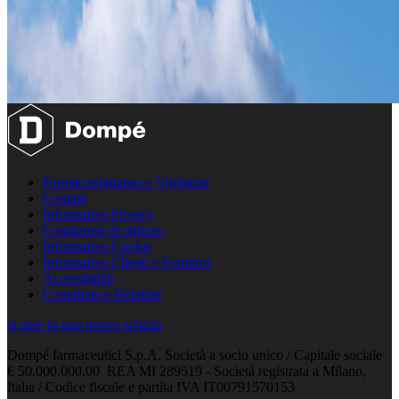
Farmacovigilanza e Vigilanza
Contatti
Informativa Privacy
Condizioni di utilizzo
Informativa Cookie
Informativa Clienti e Fornitori
Accessibilità
Compliance Helpline
si apre in una nuova scheda
Dompé farmaceutici S.p.A. Società a socio unico / Capitale sociale
€ 50.000.000,00 REA MI 289519 - Società registrata a Milano,
Italia / Codice fiscale e partita IVA IT00791570153