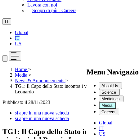
Lavora con noi
Scopri di più - Careers
IT
Global
IT
US
Home
>
Menu Navigazio
Media
>
News & Announcements
>
About Us
TG1: Il Capo dello Stato incontra i vincitori del Premio
Leonardo
Science
Medicines
Pubblicato il
28/11/2023
Media
Careers
si apre in una nuova scheda
si apre in una nuova scheda
Global
IT
TG1: Il Capo dello Stato incontra i
US