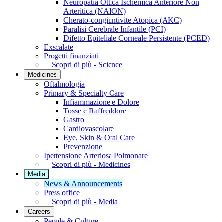
Neuropatia Ottica Ischemica Anteriore Non
Arteritica (NAION)
Cherato-congiuntivite Atopica (AKC)
Paralisi Cerebrale Infantile (PCI)
Difetto Epiteliale Corneale Persistente (PCED)
Exscalate
Progetti finanziati
Scopri di più - Science
Medicines
Oftalmologia
Primary & Specialty Care
Infiammazione e Dolore
Tosse e Raffreddore
Gastro
Cardiovascolare
Eye, Skin & Oral Care
Prevenzione
Ipertensione Arteriosa Polmonare
Scopri di più - Medicines
Media
News & Announcements
Press office
Scopri di più - Media
Careers
People & Culture