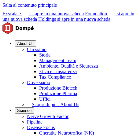
Salta al contenuto principale
Exscalate
si apre in una nuova scheda
Foundation
si apre in
una nuova scheda
Holdings
si apre in una nuova scheda
About Us
Chi siamo
Storia
Management Team
Ambiente, Qualità e Sicurezza
Etica e Trasparenza
Tax Compliance
Dove siamo
Produzione Biotech
Produzione Pharma
Uffici
Scopri di più - About Us
Science
Nerve Growth Factor
Pipeline
Disease Focus
Cheratite Neurotrofica (NK)