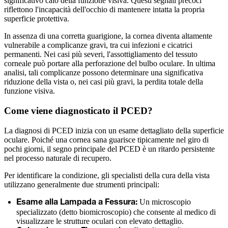
significativo calo della funzione visiva. Questi segnali precoci
riflettono l'incapacità dell'occhio di mantenere intatta la propria
superficie protettiva.
In assenza di una corretta guarigione, la cornea diventa altamente
vulnerabile a complicanze gravi, tra cui infezioni e cicatrici
permanenti. Nei casi più severi, l'assottigliamento del tessuto
corneale può portare alla perforazione del bulbo oculare. In ultima
analisi, tali complicanze possono determinare una significativa
riduzione della vista o, nei casi più gravi, la perdita totale della
funzione visiva.
Come viene diagnosticato il PCED?
La diagnosi di PCED inizia con un esame dettagliato della superficie
oculare. Poiché una cornea sana guarisce tipicamente nel giro di
pochi giorni, il segno principale del PCED è un ritardo persistente
nel processo naturale di recupero.
Per identificare la condizione, gli specialisti della cura della vista
utilizzano generalmente due strumenti principali:
Un microscopio
Esame alla Lampada a Fessura:
specializzato (detto biomicroscopio) che consente al medico di
visualizzare le strutture oculari con elevato dettaglio.