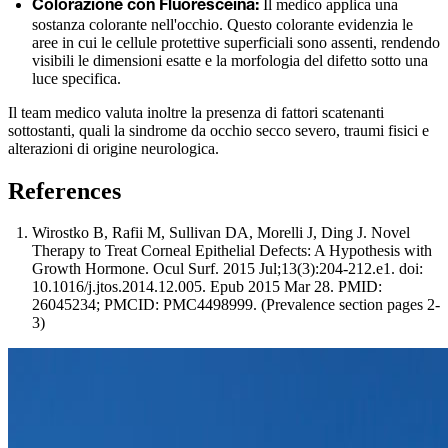
Il medico applica una
Colorazione con Fluoresceina:
sostanza colorante nell'occhio. Questo colorante evidenzia le
aree in cui le cellule protettive superficiali sono assenti, rendendo
visibili le dimensioni esatte e la morfologia del difetto sotto una
luce specifica.
Il team medico valuta inoltre la presenza di fattori scatenanti
sottostanti, quali la sindrome da occhio secco severo, traumi fisici e
alterazioni di origine neurologica.
References
Wirostko B, Rafii M, Sullivan DA, Morelli J, Ding J. Novel
Therapy to Treat Corneal Epithelial Defects: A Hypothesis with
Growth Hormone. Ocul Surf. 2015 Jul;13(3):204-212.e1. doi:
10.1016/j.jtos.2014.12.005. Epub 2015 Mar 28. PMID:
26045234; PMCID: PMC4498999. (Prevalence section pages 2-
3)