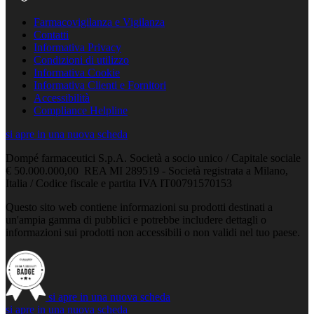
Farmacovigilanza e Vigilanza
Contatti
Informativa Privacy
Condizioni di utilizzo
Informativa Cookie
Informativa Clienti e Fornitori
Accessibilità
Compliance Helpline
si apre in una nuova scheda
Dompé farmaceutici S.p.A. Società a socio unico / Capitale sociale
€ 50.000.000,00 REA MI 289519 - Società registrata a Milano,
Italia / Codice fiscale e partita IVA IT00791570153
Questo sito web contiene informazioni su prodotti destinati a
un'ampia gamma di pubblici e potrebbe includere dettagli o
informazioni sui prodotti non accessibili o non validi nel tuo paese.
si apre in una nuova scheda
si apre in una nuova scheda