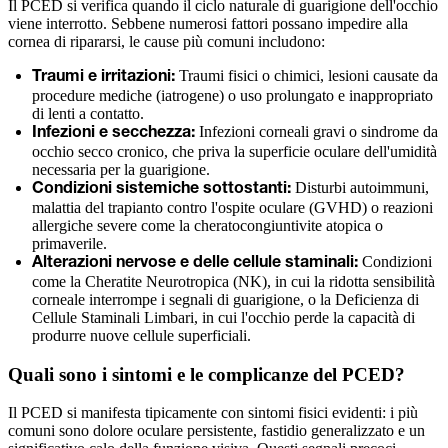
Il PCED si verifica quando il ciclo naturale di guarigione dell'occhio
viene interrotto. Sebbene numerosi fattori possano impedire alla
cornea di ripararsi, le cause più comuni includono:
Traumi fisici o chimici, lesioni causate da
Traumi e irritazioni:
procedure mediche (iatrogene) o uso prolungato e inappropriato
di lenti a contatto.
Infezioni corneali gravi o sindrome da
Infezioni e secchezza:
occhio secco cronico, che priva la superficie oculare dell'umidità
necessaria per la guarigione.
Disturbi autoimmuni,
Condizioni sistemiche sottostanti:
malattia del trapianto contro l'ospite oculare (GVHD) o reazioni
allergiche severe come la cheratocongiuntivite atopica o
primaverile.
Condizioni
Alterazioni nervose e delle cellule staminali:
come la Cheratite Neurotropica (NK), in cui la ridotta sensibilità
corneale interrompe i segnali di guarigione, o la Deficienza di
Cellule Staminali Limbari, in cui l'occhio perde la capacità di
produrre nuove cellule superficiali.
Quali sono i sintomi e le complicanze del PCED?
Il PCED si manifesta tipicamente con sintomi fisici evidenti: i più
comuni sono dolore oculare persistente, fastidio generalizzato e un