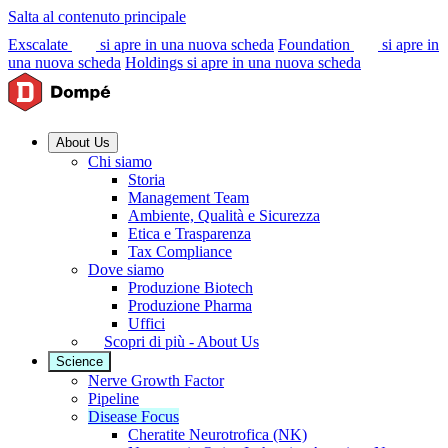
Salta al contenuto principale
Exscalate
si apre in una nuova scheda
Foundation
si apre in
una nuova scheda
Holdings
si apre in una nuova scheda
About Us
Chi siamo
Storia
Management Team
Ambiente, Qualità e Sicurezza
Etica e Trasparenza
Tax Compliance
Dove siamo
Produzione Biotech
Produzione Pharma
Uffici
Scopri di più - About Us
Science
Nerve Growth Factor
Pipeline
Disease Focus
Cheratite Neurotrofica (NK)