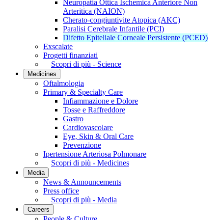
Neuropatia Ottica Ischemica Anteriore Non
Arteritica (NAION)
Cherato-congiuntivite Atopica (AKC)
Paralisi Cerebrale Infantile (PCI)
Difetto Epiteliale Corneale Persistente (PCED)
Exscalate
Progetti finanziati
Scopri di più - Science
Medicines
Oftalmologia
Primary & Specialty Care
Infiammazione e Dolore
Tosse e Raffreddore
Gastro
Cardiovascolare
Eye, Skin & Oral Care
Prevenzione
Ipertensione Arteriosa Polmonare
Scopri di più - Medicines
Media
News & Announcements
Press office
Scopri di più - Media
Careers
People & Culture