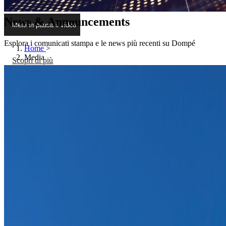
News & Announcements
Metti in pausa il video
Esplora i comunicati stampa e le news più recenti su Dompé
Home
>
Media
Scopri di più