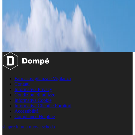
Farmacovigilanza e Vigilanza
Contatti
Informativa Privacy
Condizioni di utilizzo
Informativa Cookie
Informativa Clienti e Fornitori
Accessibilità
Compliance Helpline
si apre in una nuova scheda