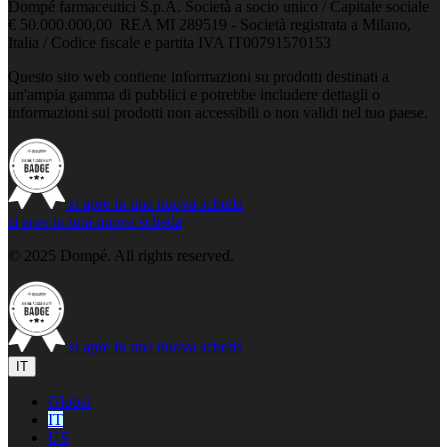
Dompé farmaceutici S.p.A. Società a socio unico / Capitale sociale
€ 50.000.000,00 REA MI 289519 - Società registrata a Milano,
Italia / Codice fiscale e partita IVA IT00791570153
Questo sito web contiene informazioni su prodotti destinati a
un'ampia gamma di pubblici e potrebbe includere dettagli o
informazioni sui prodotti non accessibili o non validi nel tuo paese.
si apre in una nuova scheda
si apre in una nuova scheda
© 2025 Dompé. All rights reserved.
si apre in una nuova scheda
IT
Global
IT
US