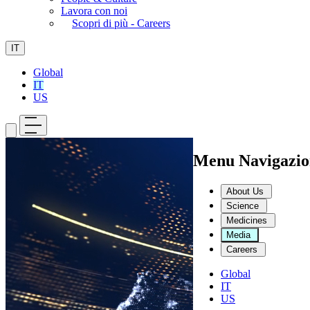
Lavora con noi
Scopri di più - Careers
IT
Global
IT
US
Menu Navigazio
About Us
Science
Medicines
Media
Careers
Global
IT
US