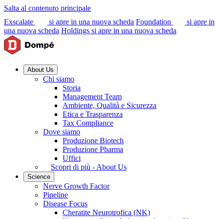
Salta al contenuto principale
Exscalate
si apre in una nuova scheda
Foundation
si apre in
una nuova scheda
Holdings
si apre in una nuova scheda
About Us
Chi siamo
Storia
Management Team
Ambiente, Qualità e Sicurezza
Etica e Trasparenza
Tax Compliance
Dove siamo
Produzione Biotech
Produzione Pharma
Uffici
Scopri di più - About Us
Science
Nerve Growth Factor
Pipeline
Disease Focus
Cheratite Neurotrofica (NK)