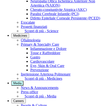
Neuropatia Ottica Ischemica Anteriore Non
Arteritica (NAION)
Cherato-congiuntivite Atopica (AKC)
Paralisi Cerebrale Infantile (PCI)
Difetto Epiteliale Corneale Persistente (PCED)
Exscalate
Progetti finanziati
Scopri di più - Science
Medicines
Oftalmologia
Primary & Specialty Care
Infiammazione e Dolore
Tosse e Raffreddore
Gastro
Cardiovascolare
Eye, Skin & Oral Care
Prevenzione
Ipertensione Arteriosa Polmonare
Scopri di più - Medicines
Media
News & Announcements
Press office
Scopri di più - Media
Careers
People & Culture