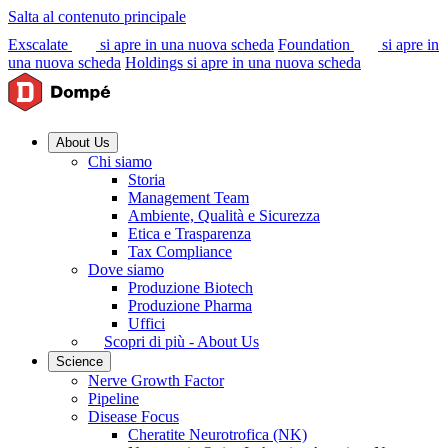
Salta al contenuto principale
Exscalate
si apre in una nuova scheda
Foundation
si apre in
una nuova scheda
Holdings
si apre in una nuova scheda
About Us
Chi siamo
Storia
Management Team
Ambiente, Qualità e Sicurezza
Etica e Trasparenza
Tax Compliance
Dove siamo
Produzione Biotech
Produzione Pharma
Uffici
Scopri di più - About Us
Science
Nerve Growth Factor
Pipeline
Disease Focus
Cheratite Neurotrofica (NK)