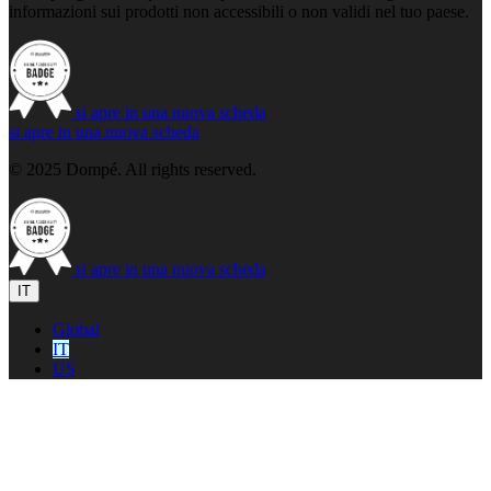
informazioni sui prodotti non accessibili o non validi nel tuo paese.
si apre in una nuova scheda
si apre in una nuova scheda
© 2025 Dompé. All rights reserved.
si apre in una nuova scheda
IT
Global
IT
US