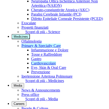
Neuropatia Ottica Ischemica Anteriore Non
Arteritica (NAION)
Cherato-congiuntivite Atopica (AKC)
Paralisi Cerebrale Infantile (PCI)
Difetto Epiteliale Corneale Persistente (PCED)
Exscalate
Progetti finanziati
Scopri di più - Science
Medicines
Oftalmologia
Primary & Specialty Care
Infiammazione e Dolore
Tosse e Raffreddore
Gastro
Cardiovascolare
Eye, Skin & Oral Care
Prevenzione
Ipertensione Arteriosa Polmonare
Scopri di più - Medicines
Media
News & Announcements
Press office
Scopri di più - Media
Careers
People & Culture