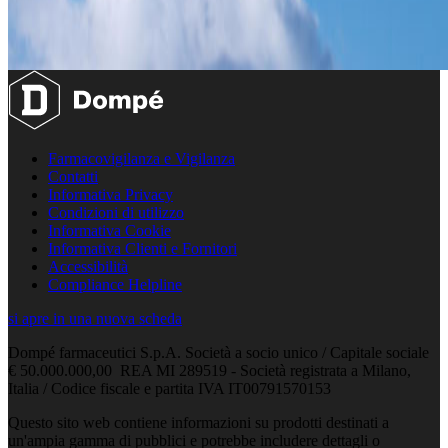
Farmacovigilanza e Vigilanza
Contatti
Informativa Privacy
Condizioni di utilizzo
Informativa Cookie
Informativa Clienti e Fornitori
Accessibilità
Compliance Helpline
si apre in una nuova scheda
Dompé farmaceutici S.p.A. Società a socio unico / Capitale sociale
€ 50.000.000,00 REA MI 289519 - Società registrata a Milano,
Italia / Codice fiscale e partita IVA IT00791570153
Questo sito web contiene informazioni su prodotti destinati a
un'ampia gamma di pubblici e potrebbe includere dettagli o