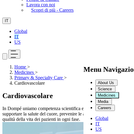
Lavora con noi
Scopri di più - Careers
IT
Global
IT
US
Home
>
Menu Navigazio
Medicines
>
Primary & Specialty Care
>
About Us
Cardiovascolare
Science
Cardiovascolare
Medicines
Media
Careers
In Dompé uniamo competenza scientifica e terapie innovative per
supportare la salute del cuore, prevenire le aritmie e migliorare la
Global
qualità della vita dei pazienti in ogni fase.
IT
US