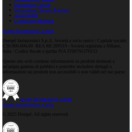
Informativa Cookie
Informativa Clienti e Fornitori
Accessibilità
Compliance Helpline
si apre in una nuova scheda
Dompé farmaceutici S.p.A. Società a socio unico / Capitale sociale
€ 50.000.000,00 REA MI 289519 - Società registrata a Milano,
Italia / Codice fiscale e partita IVA IT00791570153
Questo sito web contiene informazioni su prodotti destinati a
un'ampia gamma di pubblici e potrebbe includere dettagli o
informazioni sui prodotti non accessibili o non validi nel tuo paese.
si apre in una nuova scheda
si apre in una nuova scheda
© 2025 Dompé. All rights reserved.