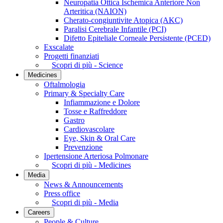
Neuropatia Ottica Ischemica Anteriore Non
Arteritica (NAION)
Cherato-congiuntivite Atopica (AKC)
Paralisi Cerebrale Infantile (PCI)
Difetto Epiteliale Corneale Persistente (PCED)
Exscalate
Progetti finanziati
Scopri di più - Science
Medicines
Oftalmologia
Primary & Specialty Care
Infiammazione e Dolore
Tosse e Raffreddore
Gastro
Cardiovascolare
Eye, Skin & Oral Care
Prevenzione
Ipertensione Arteriosa Polmonare
Scopri di più - Medicines
Media
News & Announcements
Press office
Scopri di più - Media
Careers
People & Culture