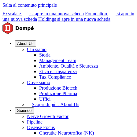
Salta al contenuto principale
Exscalate
si apre in una nuova scheda
Foundation
si apre in
una nuova scheda
Holdings
si apre in una nuova scheda
About Us
Chi siamo
Storia
Management Team
Ambiente, Qualità e Sicurezza
Etica e Trasparenza
Tax Compliance
Dove siamo
Produzione Biotech
Produzione Pharma
Uffici
Scopri di più - About Us
Science
Nerve Growth Factor
Pipeline
Disease Focus
Cheratite Neurotrofica (NK)