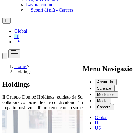
Lavora con noi
Scopri di più - Careers
IT
Global
IT
US
Home
>
Menu Navigazio
Holdings
About Us
Holdings
Science
Medicines
Il Gruppo Dompé Holdings, guidato da Sergio Dompé, investe e
Media
collabora con aziende che condividono l’impegno a generare un
Careers
impatto positivo sull’ambiente e nella società
Global
IT
US