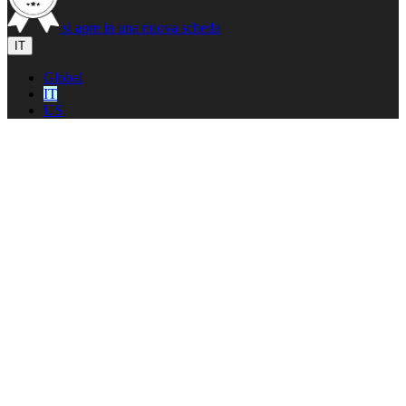
si apre in una nuova scheda
IT
Global
IT
US