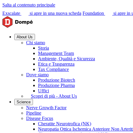
Salta al contenuto principale
Exscalate
si apre in una nuova scheda
Foundation
si apre in
About Us
Chi siamo
Storia
Management Team
Ambiente, Qualità e Sicurezza
Etica e Trasparenza
Tax Compliance
Dove siamo
Produzione Biotech
Produzione Pharma
Uffici
Scopri di più - About Us
Science
Nerve Growth Factor
Pipeline
Disease Focus
Cheratite Neurotrofica (NK)
Neuropatia Ottica Ischemica Anteriore Non Arter