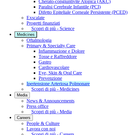
Cherato-congiuntivite Atopica (AKC)
Paralisi Cerebrale Infantile (PCI)
Difetto Epiteliale Corneale Persistente (PCED)
Exscalate
Progetti finanziati
Scopri di più - Science
Medicines
Oftalmologia
Primary & Specialty Care
Infiammazione e Dolore
Tosse e Raffreddore
Gastro
Cardiovascolare
Eye, Skin & Oral Care
Prevenzione
Ipertensione Arteriosa Polmonare
Scopri di più - Medicines
Media
News & Announcements
Press office
Scopri di più - Media
Careers
People & Culture
Lavora con noi
Scopri di più - Careers