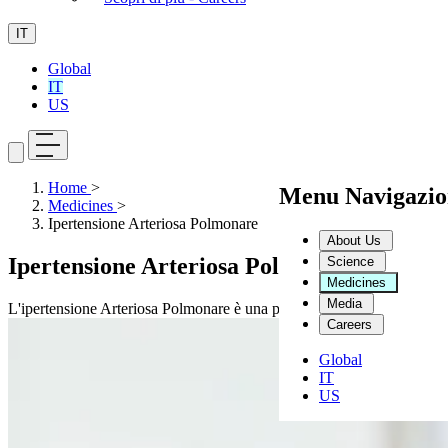
IT
Global
IT
US
Home
>
Menu Navigazio
Medicines
>
Ipertensione Arteriosa Polmonare
About Us
Ipertensione Arteriosa Polmonare
Science
Medicines
Media
L'ipertensione Arteriosa Polmonare è una patologia che richiede sforzi 
Careers
Global
IT
US