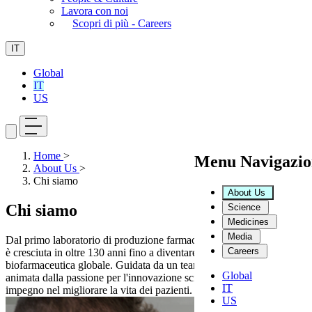
Lavora con noi
Scopri di più - Careers
IT
Global
IT
US
Home
>
Menu Navigazio
About Us
>
Chi siamo
About Us
Chi siamo
Science
Medicines
Media
Dal primo laboratorio di produzione farmaceutica a Milano, Dompé
Careers
è cresciuta in oltre 130 anni fino a diventare un'azienda
biofarmaceutica globale. Guidata da un team dinamico, Dompé è
Global
animata dalla passione per l'innovazione scientifica e da un profondo
IT
impegno nel migliorare la vita dei pazienti.
US