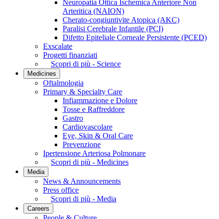
Neuropatia Ottica Ischemica Anteriore Non
Arteritica (NAION)
Cherato-congiuntivite Atopica (AKC)
Paralisi Cerebrale Infantile (PCI)
Difetto Epiteliale Corneale Persistente (PCED)
Exscalate
Progetti finanziati
Scopri di più - Science
Medicines
Oftalmologia
Primary & Specialty Care
Infiammazione e Dolore
Tosse e Raffreddore
Gastro
Cardiovascolare
Eye, Skin & Oral Care
Prevenzione
Ipertensione Arteriosa Polmonare
Scopri di più - Medicines
Media
News & Announcements
Press office
Scopri di più - Media
Careers
People & Culture