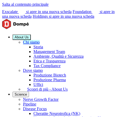
Salta al contenuto principale
Exscalate
si apre in una nuova scheda
Foundation
si apre in
una nuova scheda
Holdings
si apre in una nuova scheda
About Us
Chi siamo
Storia
Management Team
Ambiente, Qualità e Sicurezza
Etica e Trasparenza
Tax Compliance
Dove siamo
Produzione Biotech
Produzione Pharma
Uffici
Scopri di più - About Us
Science
Nerve Growth Factor
Pipeline
Disease Focus
Cheratite Neurotrofica (NK)