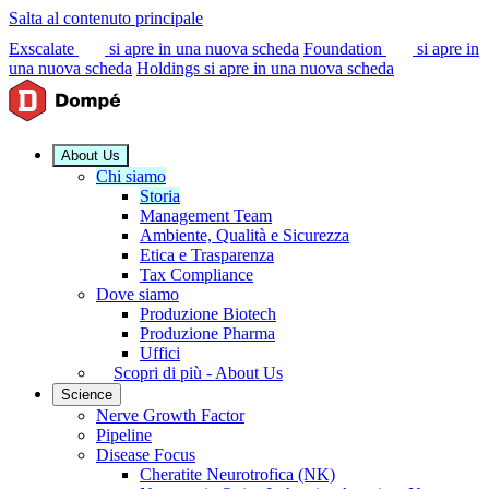
Salta al contenuto principale
Exscalate
si apre in una nuova scheda
Foundation
si apre in
una nuova scheda
Holdings
si apre in una nuova scheda
About Us
Chi siamo
Storia
Management Team
Ambiente, Qualità e Sicurezza
Etica e Trasparenza
Tax Compliance
Dove siamo
Produzione Biotech
Produzione Pharma
Uffici
Scopri di più - About Us
Science
Nerve Growth Factor
Pipeline
Disease Focus
Cheratite Neurotrofica (NK)