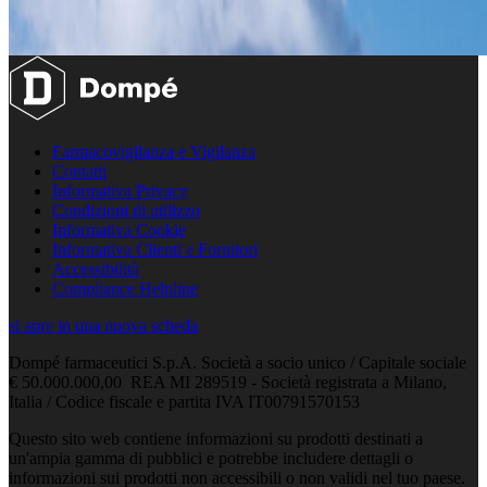
Farmacovigilanza e Vigilanza
Contatti
Informativa Privacy
Condizioni di utilizzo
Informativa Cookie
Informativa Clienti e Fornitori
Accessibilità
Compliance Helpline
si apre in una nuova scheda
Dompé farmaceutici S.p.A. Società a socio unico / Capitale sociale
€ 50.000.000,00 REA MI 289519 - Società registrata a Milano,
Italia / Codice fiscale e partita IVA IT00791570153
Questo sito web contiene informazioni su prodotti destinati a
un'ampia gamma di pubblici e potrebbe includere dettagli o
informazioni sui prodotti non accessibili o non validi nel tuo paese.