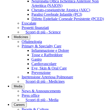
Neuropatia Ottica Ischemica Anteriore Non
Arteritica (NAION)
Cherato-congiuntivite Atopica (AKC)
Paralisi Cerebrale Infantile (PCI)
Difetto Epiteliale Corneale Persistente (PCED)
Exscalate
Progetti finanziati
Scopri di più - Science
Medicines
Oftalmologia
Primary & Specialty Care
Infiammazione e Dolore
Tosse e Raffreddore
Gastro
Cardiovascolare
Eye, Skin & Oral Care
Prevenzione
Ipertensione Arteriosa Polmonare
Scopri di più - Medicines
Media
News & Announcements
Press office
Scopri di più - Media
Careers
People & Culture