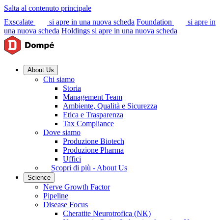
Salta al contenuto principale
Exscalate
si apre in una nuova scheda
Foundation
si apre in
una nuova scheda
Holdings
si apre in una nuova scheda
About Us
Chi siamo
Storia
Management Team
Ambiente, Qualità e Sicurezza
Etica e Trasparenza
Tax Compliance
Dove siamo
Produzione Biotech
Produzione Pharma
Uffici
Scopri di più - About Us
Science
Nerve Growth Factor
Pipeline
Disease Focus
Cheratite Neurotrofica (NK)