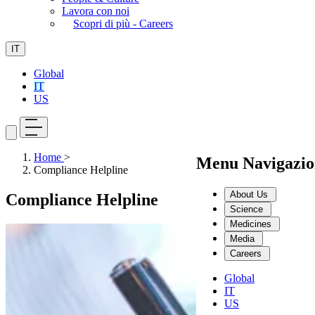
Lavora con noi
Scopri di più - Careers
IT
Global
IT
US
Home
>
Menu Navigazio
Compliance Helpline
About Us
Compliance Helpline
Science
Medicines
Media
Careers
Global
IT
US