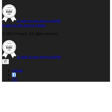
si apre in una nuova scheda
si apre in una nuova scheda
© 2025 Dompé. All rights reserved.
si apre in una nuova scheda
IT
Global
IT
US