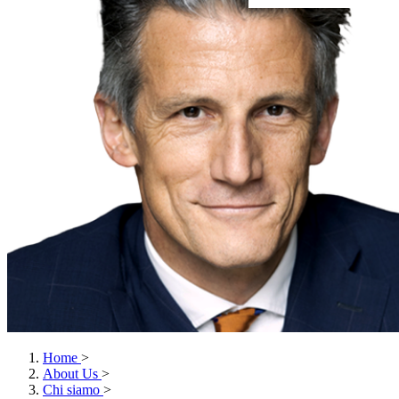
Home
>
About Us
>
Chi siamo
>