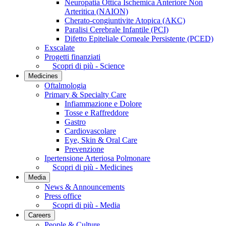
Neuropatia Ottica Ischemica Anteriore Non
Arteritica (NAION)
Cherato-congiuntivite Atopica (AKC)
Paralisi Cerebrale Infantile (PCI)
Difetto Epiteliale Corneale Persistente (PCED)
Exscalate
Progetti finanziati
Scopri di più - Science
Medicines
Oftalmologia
Primary & Specialty Care
Infiammazione e Dolore
Tosse e Raffreddore
Gastro
Cardiovascolare
Eye, Skin & Oral Care
Prevenzione
Ipertensione Arteriosa Polmonare
Scopri di più - Medicines
Media
News & Announcements
Press office
Scopri di più - Media
Careers
People & Culture