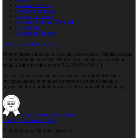
Informativa Privacy
Condizioni di utilizzo
Informativa Cookie
Informativa Clienti e Fornitori
Accessibilità
Compliance Helpline
si apre in una nuova scheda
Dompé farmaceutici S.p.A. Società a socio unico / Capitale sociale
€ 50.000.000,00 REA MI 289519 - Società registrata a Milano,
Italia / Codice fiscale e partita IVA IT00791570153
Questo sito web contiene informazioni su prodotti destinati a
un'ampia gamma di pubblici e potrebbe includere dettagli o
informazioni sui prodotti non accessibili o non validi nel tuo paese.
si apre in una nuova scheda
si apre in una nuova scheda
© 2025 Dompé. All rights reserved.