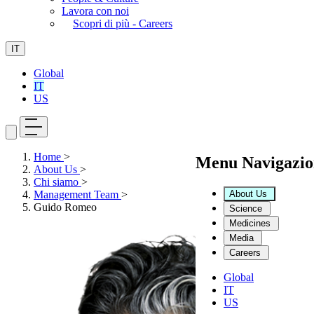
Lavora con noi
Scopri di più - Careers
IT
Global
IT
US
Home
>
Menu Navigazio
About Us
>
Chi siamo
>
About Us
Management Team
>
Guido Romeo
Science
Medicines
Media
Careers
Global
IT
US