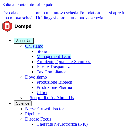
Salta al contenuto principale
Exscalate
si apre in una nuova scheda
Foundation
si apre in
una nuova scheda
Holdings
si apre in una nuova scheda
About Us
Chi siamo
Storia
Management Team
Ambiente, Qualità e Sicurezza
Etica e Trasparenza
Tax Compliance
Dove siamo
Produzione Biotech
Produzione Pharma
Uffici
Scopri di più - About Us
Science
Nerve Growth Factor
Pipeline
Disease Focus
Cheratite Neurotrofica (NK)