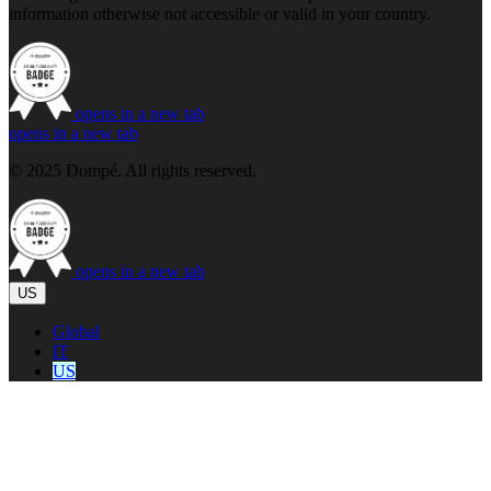
information otherwise not accessible or valid in your country.
opens in a new tab
opens in a new tab
© 2025 Dompé. All rights reserved.
opens in a new tab
US
Global
IT
US