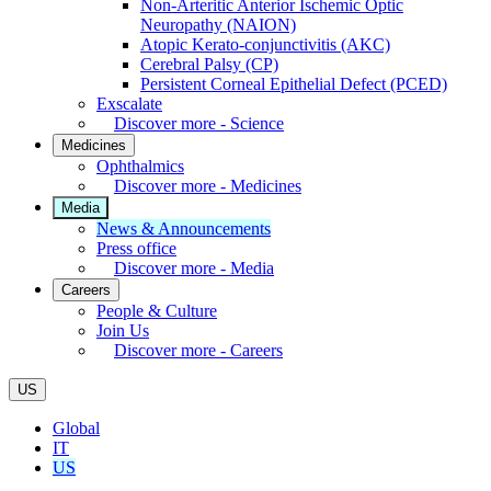
Non-Arteritic Anterior Ischemic Optic
Neuropathy (NAION)
Atopic Kerato-conjunctivitis (AKC)
Cerebral Palsy (CP)
Persistent Corneal Epithelial Defect (PCED)
Exscalate
Discover more - Science
Medicines
Ophthalmics
Discover more - Medicines
Media
News & Announcements
Press office
Discover more - Media
Careers
People & Culture
Join Us
Discover more - Careers
US
Global
IT
US