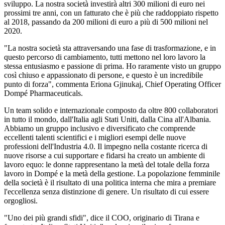
sviluppo. La nostra società investirà altri 300 milioni di euro nei
prossimi tre anni, con un fatturato che è più che raddoppiato rispetto
al 2018, passando da 200 milioni di euro a più di 500 milioni nel
2020.
"La nostra società sta attraversando una fase di trasformazione, e in
questo percorso di cambiamento, tutti mettono nel loro lavoro la
stessa entusiasmo e passione di prima. Ho raramente visto un gruppo
così chiuso e appassionato di persone, e questo è un incredibile
punto di forza", commenta Eriona Gjinukaj, Chief Operating Officer
Dompé Pharmaceuticals.
Un team solido e internazionale composto da oltre 800 collaboratori
in tutto il mondo, dall'Italia agli Stati Uniti, dalla Cina all'Albania.
Abbiamo un gruppo inclusivo e diversificato che comprende
eccellenti talenti scientifici e i migliori esempi delle nuove
professioni dell'Industria 4.0. Il impegno nella costante ricerca di
nuove risorse a cui supportare e fidarsi ha creato un ambiente di
lavoro equo: le donne rappresentano la metà del totale della forza
lavoro in Dompé e la metà della gestione. La popolazione femminile
della società è il risultato di una politica interna che mira a premiare
l'eccellenza senza distinzione di genere. Un risultato di cui essere
orgogliosi.
"Uno dei più grandi sfidi", dice il COO, originario di Tirana e