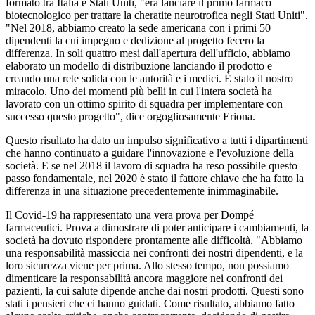
formato tra Italia e Stati Uniti, "era lanciare il primo farmaco
biotecnologico per trattare la cheratite neurotrofica negli Stati Uniti".
"Nel 2018, abbiamo creato la sede americana con i primi 50
dipendenti la cui impegno e dedizione al progetto fecero la
differenza. In soli quattro mesi dall'apertura dell'ufficio, abbiamo
elaborato un modello di distribuzione lanciando il prodotto e
creando una rete solida con le autorità e i medici. È stato il nostro
miracolo. Uno dei momenti più belli in cui l'intera società ha
lavorato con un ottimo spirito di squadra per implementare con
successo questo progetto", dice orgogliosamente Eriona.
Questo risultato ha dato un impulso significativo a tutti i dipartimenti
che hanno continuato a guidare l'innovazione e l'evoluzione della
società. E se nel 2018 il lavoro di squadra ha reso possibile questo
passo fondamentale, nel 2020 è stato il fattore chiave che ha fatto la
differenza in una situazione precedentemente inimmaginabile.
Il Covid-19 ha rappresentato una vera prova per Dompé
farmaceutici. Prova a dimostrare di poter anticipare i cambiamenti, la
società ha dovuto rispondere prontamente alle difficoltà. "Abbiamo
una responsabilità massiccia nei confronti dei nostri dipendenti, e la
loro sicurezza viene per prima. Allo stesso tempo, non possiamo
dimenticare la responsabilità ancora maggiore nei confronti dei
pazienti, la cui salute dipende anche dai nostri prodotti. Questi sono
stati i pensieri che ci hanno guidati. Come risultato, abbiamo fatto