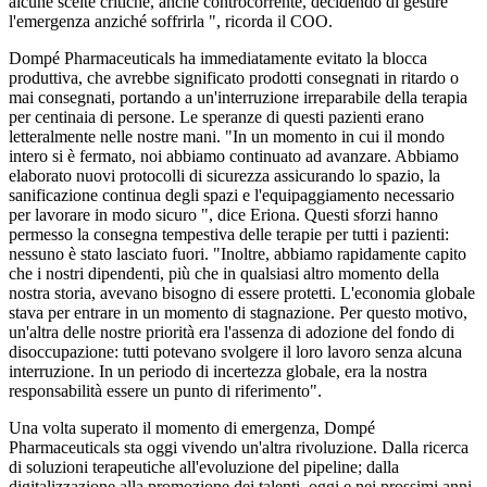
alcune scelte critiche, anche controcorrente, decidendo di gestire
l'emergenza anziché soffrirla ", ricorda il COO.
Dompé Pharmaceuticals ha immediatamente evitato la blocca
produttiva, che avrebbe significato prodotti consegnati in ritardo o
mai consegnati, portando a un'interruzione irreparabile della terapia
per centinaia di persone. Le speranze di questi pazienti erano
letteralmente nelle nostre mani. "In un momento in cui il mondo
intero si è fermato, noi abbiamo continuato ad avanzare. Abbiamo
elaborato nuovi protocolli di sicurezza assicurando lo spazio, la
sanificazione continua degli spazi e l'equipaggiamento necessario
per lavorare in modo sicuro ", dice Eriona. Questi sforzi hanno
permesso la consegna tempestiva delle terapie per tutti i pazienti:
nessuno è stato lasciato fuori. "Inoltre, abbiamo rapidamente capito
che i nostri dipendenti, più che in qualsiasi altro momento della
nostra storia, avevano bisogno di essere protetti. L'economia globale
stava per entrare in un momento di stagnazione. Per questo motivo,
un'altra delle nostre priorità era l'assenza di adozione del fondo di
disoccupazione: tutti potevano svolgere il loro lavoro senza alcuna
interruzione. In un periodo di incertezza globale, era la nostra
responsabilità essere un punto di riferimento".
Una volta superato il momento di emergenza, Dompé
Pharmaceuticals sta oggi vivendo un'altra rivoluzione. Dalla ricerca
di soluzioni terapeutiche all'evoluzione del pipeline; dalla
digitalizzazione alla promozione dei talenti, oggi e nei prossimi anni,