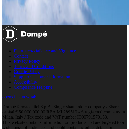
Pharmaco-vigilance and Vigilance
Contact
Privacy Policy
Terms and Conditions
Cookie Policy
Supplier Customer Information
Accessibility
Compliance Helpline
opens in a new tab
Dompé farmaceutici S.p.A. Single shareholder company / Share
capital € 50.000.000,00 REA MI 289519 - A registered company in
Milan, Italy / Tax code and VAT number IT00791570153.
This website contains information on products that are targeted to a
wide range of audiences and could contain product details or