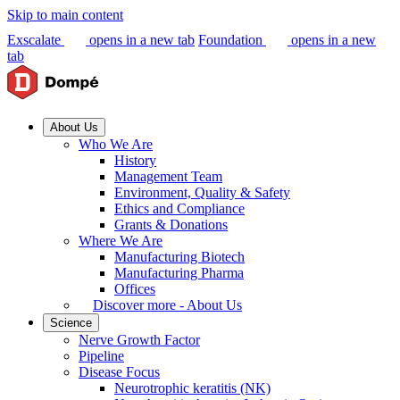
Skip to main content
Exscalate
opens in a new tab
Foundation
opens in a new
tab
About Us
Who We Are
History
Management Team
Environment, Quality & Safety
Ethics and Compliance
Grants & Donations
Where We Are
Manufacturing Biotech
Manufacturing Pharma
Offices
Discover more - About Us
Science
Nerve Growth Factor
Pipeline
Disease Focus
Neurotrophic keratitis (NK)