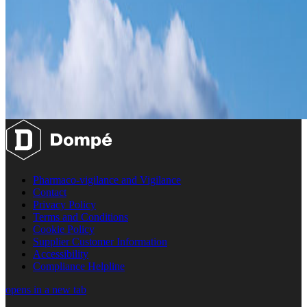
Pharmaco-vigilance and Vigilance
Contact
Privacy Policy
Terms and Conditions
Cookie Policy
Supplier Customer Information
Accessibility
Compliance Helpline
opens in a new tab