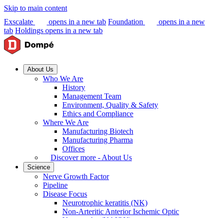
Skip to main content
Exscalate
opens in a new tab
Foundation
opens in a new
tab
Holdings
opens in a new tab
About Us
Who We Are
History
Management Team
Environment, Quality & Safety
Ethics and Compliance
Where We Are
Manufacturing Biotech
Manufacturing Pharma
Offices
Discover more - About Us
Science
Nerve Growth Factor
Pipeline
Disease Focus
Neurotrophic keratitis (NK)
Non-Arteritic Anterior Ischemic Optic