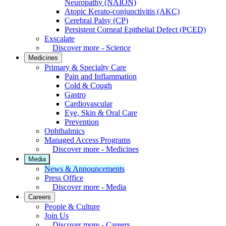
Neuropathy (NAION)
Atopic Kerato-conjunctivitis (AKC)
Cerebral Palsy (CP)
Persistent Corneal Epithelial Defect (PCED)
Exscalate
Discover more - Science
Medicines
Primary & Specialty Care
Pain and Inflammation
Cold & Cough
Gastro
Cardiovascular
Eye, Skin & Oral Care
Prevention
Ophthalmics
Managed Access Programs
Discover more - Medicines
Media
News & Announcements
Press Office
Discover more - Media
Careers
People & Culture
Join Us
Discover more - Careers