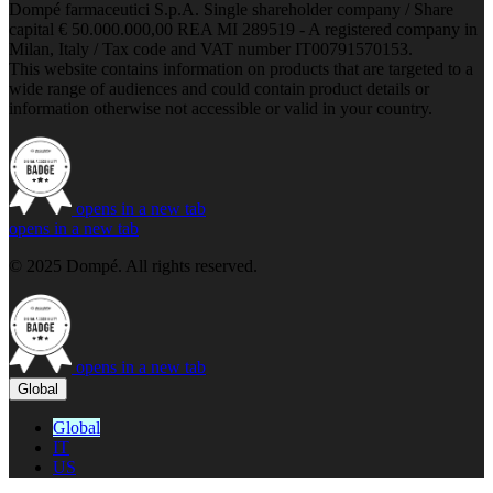
Dompé farmaceutici S.p.A. Single shareholder company / Share
capital € 50.000.000,00 REA MI 289519 - A registered company in
Milan, Italy / Tax code and VAT number IT00791570153.
This website contains information on products that are targeted to a
wide range of audiences and could contain product details or
information otherwise not accessible or valid in your country.
opens in a new tab
opens in a new tab
© 2025 Dompé. All rights reserved.
opens in a new tab
Global
Global
IT
US