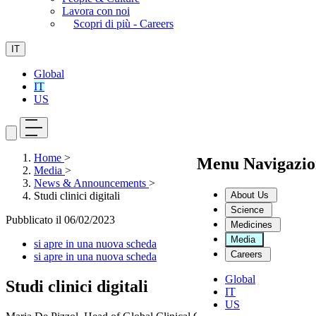
Lavora con noi
Scopri di più - Careers
IT
Global
IT
US
Home
>
Menu Navigazio
Media
>
News & Announcements
>
About Us
Studi clinici digitali
Science
Pubblicato il
06/02/2023
Medicines
Media
si apre in una nuova scheda
Careers
si apre in una nuova scheda
Global
Studi clinici digitali
IT
US