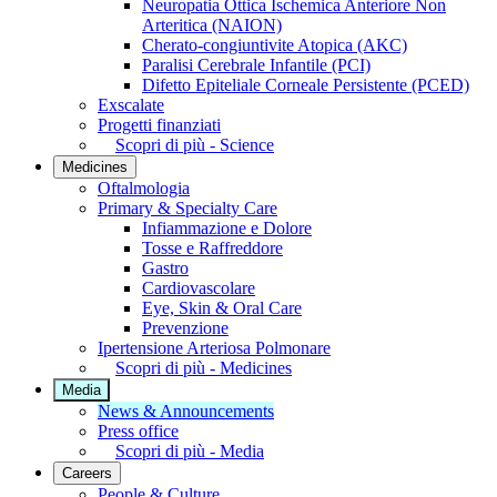
Neuropatia Ottica Ischemica Anteriore Non
Arteritica (NAION)
Cherato-congiuntivite Atopica (AKC)
Paralisi Cerebrale Infantile (PCI)
Difetto Epiteliale Corneale Persistente (PCED)
Exscalate
Progetti finanziati
Scopri di più - Science
Medicines
Oftalmologia
Primary & Specialty Care
Infiammazione e Dolore
Tosse e Raffreddore
Gastro
Cardiovascolare
Eye, Skin & Oral Care
Prevenzione
Ipertensione Arteriosa Polmonare
Scopri di più - Medicines
Media
News & Announcements
Press office
Scopri di più - Media
Careers
People & Culture