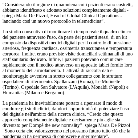
“Considerando il regime di quarantena cui i pazienti erano costretti,
abbiamo identificato e adottato soluzioni completamente digitali -
spiega Maria De Pizzol, Head of Global Clinical Operations -
lanciando così un nuovo protocollo in telemedicina”.
Lo studio consentiva di monitorare in tempo reale il quadro clinico
del paziente attraverso l'uso, da parte dei pazienti stessi, di un kit
composto da dispositivi medici digitali per il controllo di pressione
arteriosa, frequenza cardiaca, ossimetria transcutanea e temperatura
corporea. Inoltre, erano previste visite domiciliari settimanali di uno
staff sanitario dedicato. Infine, i pazienti potevano comunicare
rapidamente con il medico attraverso un apposito tablet fornito loro
al momento dell'arruolamento. L'attività di raccolta dati e
monitoraggio avveniva in stretto collegamento con le strutture
ospedaliere di riferimento: Spallanzani (Roma), Le Molinette
(Torino), Ospedale San Salvatore (L'Aquila), Monaldi (Napoli) e
Humanitas (Milano e Bergamo).
La pandemia ha inevitabilmente portato a ripensare il modo di
condurre gli studi clinici, dandoci l'opportunità di potenziare l'uso
del digitale nell'ambito della ricerca clinica. “Credo che questo
approccio completamente digitale e decisamente più agile sia
diventato per Dompé the new normality”- spiega Maria De Pizzol -
“Sono certa che valorizzeremo nel prossimo futuro tutto ciò che la
pandemia ci ha permesso di conoscere e sperimentare”.