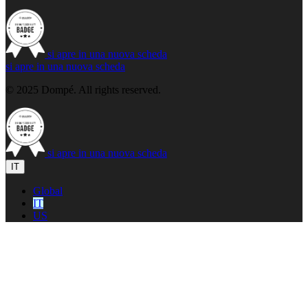
si apre in una nuova scheda
si apre in una nuova scheda
© 2025 Dompé. All rights reserved.
si apre in una nuova scheda
IT
Global
IT
US