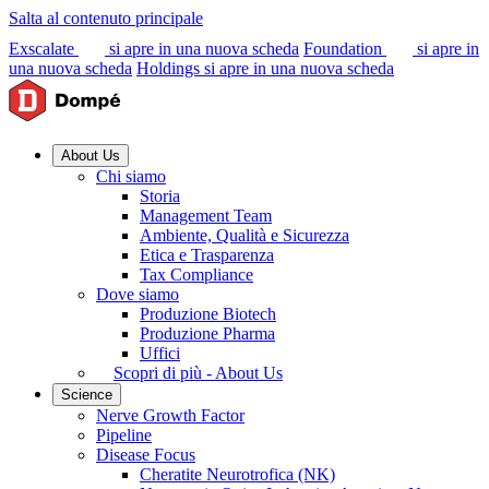
Salta al contenuto principale
Exscalate
si apre in una nuova scheda
Foundation
si apre in
una nuova scheda
Holdings
si apre in una nuova scheda
About Us
Chi siamo
Storia
Management Team
Ambiente, Qualità e Sicurezza
Etica e Trasparenza
Tax Compliance
Dove siamo
Produzione Biotech
Produzione Pharma
Uffici
Scopri di più - About Us
Science
Nerve Growth Factor
Pipeline
Disease Focus
Cheratite Neurotrofica (NK)