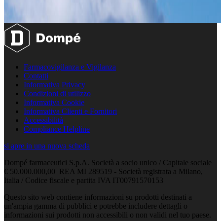
Farmacovigilanza e Vigilanza
Contatti
Informativa Privacy
Condizioni di utilizzo
Informativa Cookie
Informativa Clienti e Fornitori
Accessibilità
Compliance Helpline
si apre in una nuova scheda
Dompé farmaceutici S.p.A. Società a socio unico / Capitale sociale
€ 50.000.000,00 REA MI 289519 - Società registrata a Milano,
Italia / Codice fiscale e partita IVA IT00791570153
Questo sito web contiene informazioni su prodotti destinati a
un'ampia gamma di pubblici e potrebbe includere dettagli o
informazioni sui prodotti non accessibili o non validi nel tuo paese.