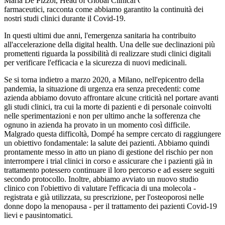
Maria De Pizzol, Head of Global Clinical Operations Dompé
farmaceutici, racconta come abbiamo garantito la continuità dei
nostri studi clinici durante il Covid-19.
In questi ultimi due anni, l'emergenza sanitaria ha contribuito
all'accelerazione della digital health. Una delle sue declinazioni più
promettenti riguarda la possibilità di realizzare studi clinici digitali
per verificare l'efficacia e la sicurezza di nuovi medicinali.
Se si torna indietro a marzo 2020, a Milano, nell'epicentro della
pandemia, la situazione di urgenza era senza precedenti: come
azienda abbiamo dovuto affrontare alcune criticità nel portare avanti
gli studi clinici, tra cui la morte di pazienti e di personale coinvolti
nelle sperimentazioni e non per ultimo anche la sofferenza che
ognuno in azienda ha provato in un momento così difficile.
Malgrado questa difficoltà, Dompé ha sempre cercato di raggiungere
un obiettivo fondamentale: la salute dei pazienti. Abbiamo quindi
prontamente messo in atto un piano di gestione del rischio per non
interrompere i trial clinici in corso e assicurare che i pazienti già in
trattamento potessero continuare il loro percorso e ad essere seguiti
secondo protocollo. Inoltre, abbiamo avviato un nuovo studio
clinico con l'obiettivo di valutare l'efficacia di una molecola -
registrata e già utilizzata, su prescrizione, per l'osteoporosi nelle
donne dopo la menopausa - per il trattamento dei pazienti Covid-19
lievi e pausintomatici.