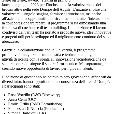
Stage on Stage, ovvero “stagisti in primo piano”, è un progetto
lanciato a giugno 2023 per l’inclusione e la valorizzazione dei
tirocini attivi nella sede Dompé dell'Aquila. L’iniziativa, oltre che
valorizzare il singolo stagista, fornisce ai tirocinanti, ma anche
all’azienda, una opportunità di arricchimento tramite l’interazione e
la collaborazione tra reparti. Il programma si sta dimostrando una
forte leva di coesione e di team building. L’interazione e il lavoro
condiviso dai vari team ha portato a proposte nuove, idee innovative
e progetti utili per lo sviluppo ed il miglioramento continuo del sito
abruzzese.
Grazie alla collaborazione con le Università, il programma
promuove l’integrazione tra industria e territorio, coniugando le
attività di ricerca con la spinta all’innovazione tecnologica che da
sempre contraddistingue il settore farmaceutico. Ma soprattutto,
creando nuove opportunità di lavoro per i giovani talenti.
L’edizione di quest’anno ha coinvolto otto giovani che, affiancati da
diversi tutor, hanno approfondito la conoscenza della realtà Dompé.
I partecipanti sono stati:
Rosa Vorzillo (R&D Discovery)
Anna Centi (QC)
Emilia Orillo (R&D Formulation)
Francesca Di Norscia (Production)
Simona Bartolotti (HR)