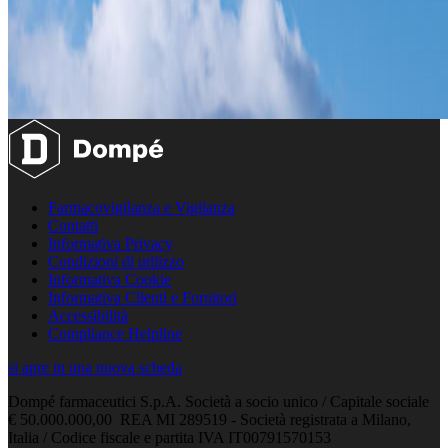
Farmacovigilanza e Vigilanza
Contatti
Informativa Privacy
Condizioni di utilizzo
Informativa Cookie
Informativa Clienti e Fornitori
Accessibilità
Compliance Helpline
si apre in una nuova scheda
Dompé farmaceutici S.p.A. Società a socio unico / Capitale sociale
€ 50.000.000,00 REA MI 289519 - Società registrata a Milano,
Italia / Codice fiscale e partita IVA IT00791570153