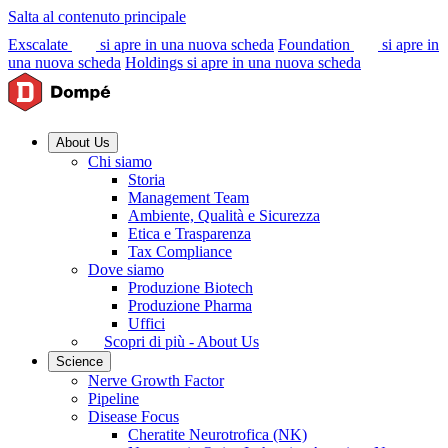
Salta al contenuto principale
Exscalate
si apre in una nuova scheda
Foundation
si apre in
una nuova scheda
Holdings
si apre in una nuova scheda
About Us
Chi siamo
Storia
Management Team
Ambiente, Qualità e Sicurezza
Etica e Trasparenza
Tax Compliance
Dove siamo
Produzione Biotech
Produzione Pharma
Uffici
Scopri di più - About Us
Science
Nerve Growth Factor
Pipeline
Disease Focus
Cheratite Neurotrofica (NK)