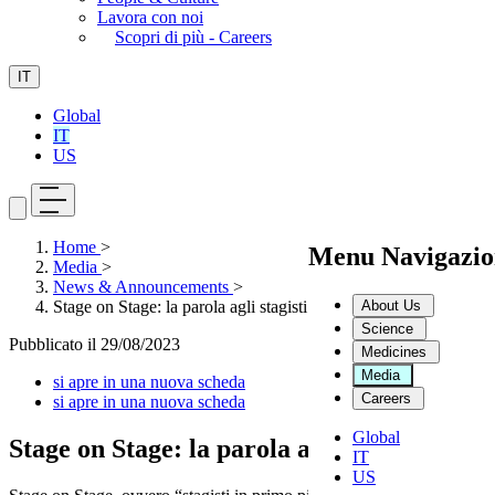
Lavora con noi
Scopri di più - Careers
IT
Global
IT
US
Home
>
Menu Navigazio
Media
>
News & Announcements
>
About Us
Stage on Stage: la parola agli stagisti
Science
Pubblicato il
29/08/2023
Medicines
Media
si apre in una nuova scheda
Careers
si apre in una nuova scheda
Global
Stage on Stage: la parola agli stagisti
IT
US