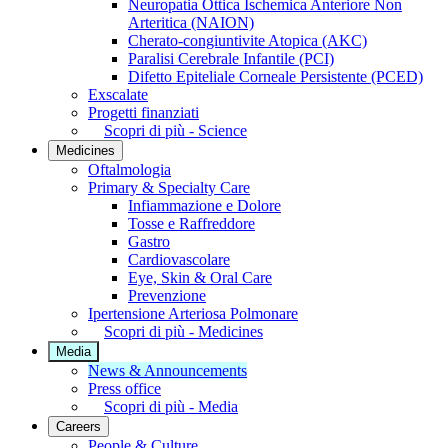
Neuropatia Ottica Ischemica Anteriore Non
Arteritica (NAION)
Cherato-congiuntivite Atopica (AKC)
Paralisi Cerebrale Infantile (PCI)
Difetto Epiteliale Corneale Persistente (PCED)
Exscalate
Progetti finanziati
Scopri di più - Science
Medicines
Oftalmologia
Primary & Specialty Care
Infiammazione e Dolore
Tosse e Raffreddore
Gastro
Cardiovascolare
Eye, Skin & Oral Care
Prevenzione
Ipertensione Arteriosa Polmonare
Scopri di più - Medicines
Media
News & Announcements
Press office
Scopri di più - Media
Careers
People & Culture