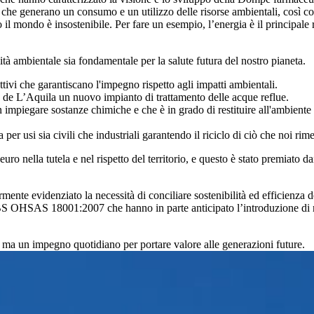
 che generano un consumo e un utilizzo delle risorse ambientali, così com
tto il mondo è insostenibile. Per fare un esempio, l’energia è il princip
tà ambientale sia fondamentale per la salute futura del nostro pianeta.
i che garantiscano l'impegno rispetto agli impatti ambientali.
vo de L’Aquila un nuovo impianto di trattamento delle acque reflue.
n impiegare sostanze chimiche e che è in grado di restituire all'ambiente 
per usi sia civili che industriali garantendo il riciclo di ciò che noi rim
o nella tutela e nel rispetto del territorio, e questo è stato premiato dai 
rmente evidenziato la necessità di conciliare sostenibilità ed efficienza d
S OHSAS 18001:2007 che hanno in parte anticipato l’introduzione di no
 ma un impegno quotidiano per portare valore alle generazioni future.