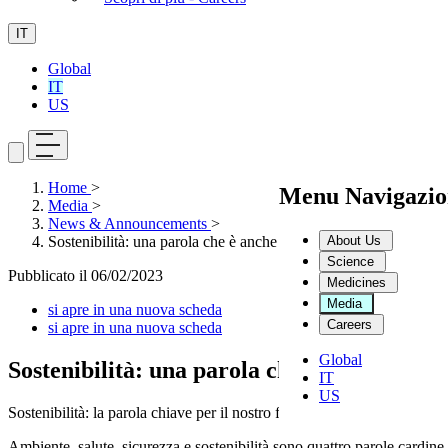
IT
Global
IT
US
Home
>
Menu Navigazio
Media
>
News & Announcements
>
About Us
Sostenibilità: una parola che è anche una promessa
Science
Pubblicato il
06/02/2023
Medicines
Media
si apre in una nuova scheda
Careers
si apre in una nuova scheda
Global
Sostenibilità: una parola che è anche una 
IT
US
Sostenibilità: la parola chiave per il nostro futuro
Ambiente, salute, sicurezza e sostenibilità sono quattro parole cardin