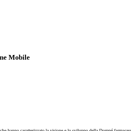
ne Mobile
promessa
e che hanno caratterizzato la visione e lo sviluppo della Dompé farmaceut