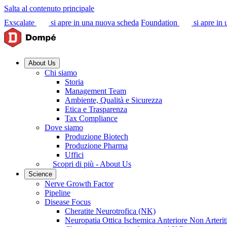
Salta al contenuto principale
Exscalate
si apre in una nuova scheda
Foundation
si apre in
About Us
Chi siamo
Storia
Management Team
Ambiente, Qualità e Sicurezza
Etica e Trasparenza
Tax Compliance
Dove siamo
Produzione Biotech
Produzione Pharma
Uffici
Scopri di più - About Us
Science
Nerve Growth Factor
Pipeline
Disease Focus
Cheratite Neurotrofica (NK)
Neuropatia Ottica Ischemica Anteriore Non Arter