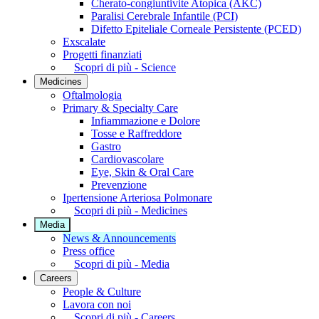
Cherato-congiuntivite Atopica (AKC)
Paralisi Cerebrale Infantile (PCI)
Difetto Epiteliale Corneale Persistente (PCED)
Exscalate
Progetti finanziati
Scopri di più - Science
Medicines
Oftalmologia
Primary & Specialty Care
Infiammazione e Dolore
Tosse e Raffreddore
Gastro
Cardiovascolare
Eye, Skin & Oral Care
Prevenzione
Ipertensione Arteriosa Polmonare
Scopri di più - Medicines
Media
News & Announcements
Press office
Scopri di più - Media
Careers
People & Culture
Lavora con noi
Scopri di più - Careers