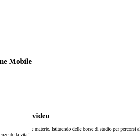
ne Mobile
o il nuovo video
di studio e diverse materie. Istituendo delle borse di studio per percorsi 
enze della vita"