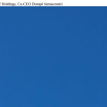
é Holdings, Co-CEO Dompé farmaceutici