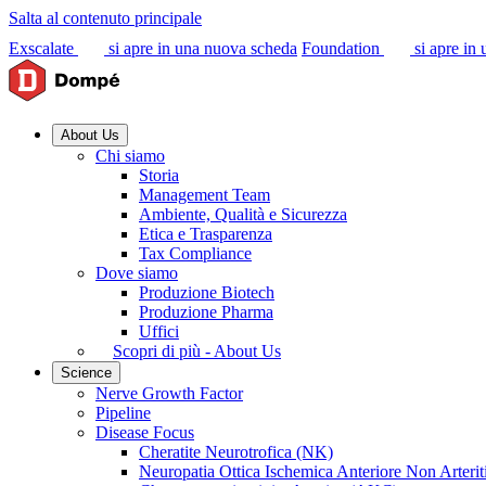
Salta al contenuto principale
Exscalate
si apre in una nuova scheda
Foundation
si apre in
About Us
Chi siamo
Storia
Management Team
Ambiente, Qualità e Sicurezza
Etica e Trasparenza
Tax Compliance
Dove siamo
Produzione Biotech
Produzione Pharma
Uffici
Scopri di più - About Us
Science
Nerve Growth Factor
Pipeline
Disease Focus
Cheratite Neurotrofica (NK)
Neuropatia Ottica Ischemica Anteriore Non Arter