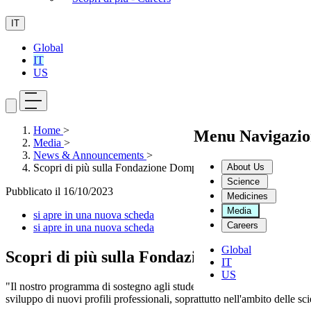
IT
Global
IT
US
Home
>
Menu Navigazio
Media
>
News & Announcements
>
About Us
Scopri di più sulla Fondazione Dompé: ecco il nuovo video
Science
Pubblicato il
16/10/2023
Medicines
Media
si apre in una nuova scheda
Careers
si apre in una nuova scheda
Global
Scopri di più sulla Fondazione Dompé: ecc
IT
US
"Il nostro programma di sostegno agli studenti abbraccia tutti i livelli 
sviluppo di nuovi profili professionali, soprattutto nell'ambito delle sci