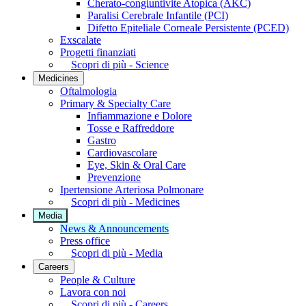
Cherato-congiuntivite Atopica (AKC)
Paralisi Cerebrale Infantile (PCI)
Difetto Epiteliale Corneale Persistente (PCED)
Exscalate
Progetti finanziati
Scopri di più - Science
Medicines
Oftalmologia
Primary & Specialty Care
Infiammazione e Dolore
Tosse e Raffreddore
Gastro
Cardiovascolare
Eye, Skin & Oral Care
Prevenzione
Ipertensione Arteriosa Polmonare
Scopri di più - Medicines
Media
News & Announcements
Press office
Scopri di più - Media
Careers
People & Culture
Lavora con noi
Scopri di più - Careers