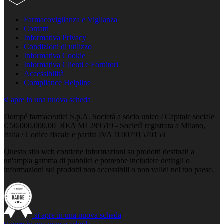
Farmacovigilanza e Vigilanza
Contatti
Informativa Privacy
Condizioni di utilizzo
Informativa Cookie
Informativa Clienti e Fornitori
Accessibilità
Compliance Helpline
si apre in una nuova scheda
Dompé farmaceutici S.p.A. Società a socio unico / Capitale sociale
€ 50.000.000,00 REA MI 289519 - Società registrata a Milano,
Italia / Codice fiscale e partita IVA IT00791570153
Questo sito web contiene informazioni su prodotti destinati a
un'ampia gamma di pubblici e potrebbe includere dettagli o
informazioni sui prodotti non accessibili o non validi nel tuo paese.
si apre in una nuova scheda