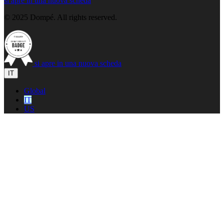
si apre in una nuova scheda
© 2025 Dompé. All rights reserved.
si apre in una nuova scheda
IT
Global
IT
US