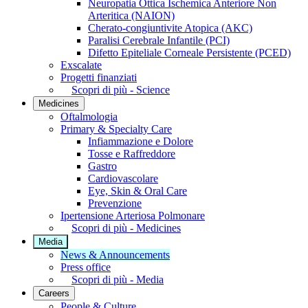
Neuropatia Ottica Ischemica Anteriore Non
Arteritica (NAION)
Cherato-congiuntivite Atopica (AKC)
Paralisi Cerebrale Infantile (PCI)
Difetto Epiteliale Corneale Persistente (PCED)
Exscalate
Progetti finanziati
Scopri di più - Science
Medicines
Oftalmologia
Primary & Specialty Care
Infiammazione e Dolore
Tosse e Raffreddore
Gastro
Cardiovascolare
Eye, Skin & Oral Care
Prevenzione
Ipertensione Arteriosa Polmonare
Scopri di più - Medicines
Media
News & Announcements
Press office
Scopri di più - Media
Careers
People & Culture