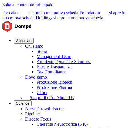
Salta al contenuto principale
Exscalate
si apre in una nuova scheda
Foundation
si apre in
una nuova scheda
Holdings
si apre in una nuova scheda
About Us
Chi siamo
Storia
Management Team
Ambiente, Qualità e Sicurezza
Etica e Trasparenza
Tax Compliance
Dove siamo
Produzione Biotech
Produzione Pharma
Uffici
Scopri di più - About Us
Science
Nerve Growth Factor
Pipeline
Disease Focus
Cheratite Neurotrofica (NK)