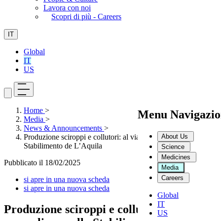
Lavora con noi
Scopri di più - Careers
IT
Global
IT
US
Home
>
Menu Navigazio
Media
>
News & Announcements
>
About Us
Produzione sciroppi e collutori: al via la nuova linea nello
Stabilimento de L’Aquila
Science
Medicines
Pubblicato il
18/02/2025
Media
Careers
si apre in una nuova scheda
si apre in una nuova scheda
Global
IT
Produzione sciroppi e collutori: al via la
US