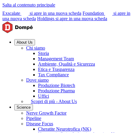
Salta al contenuto principale
Exscalate
si apre in una nuova scheda
Foundation
si apre in
una nuova scheda
Holdings
si apre in una nuova scheda
About Us
Chi siamo
Storia
Management Team
Ambiente, Qualità e Sicurezza
Etica e Trasparenza
Tax Compliance
Dove siamo
Produzione Biotech
Produzione Pharma
Uffici
Scopri di più - About Us
Science
Nerve Growth Factor
Pipeline
Disease Focus
Cheratite Neurotrofica (NK)