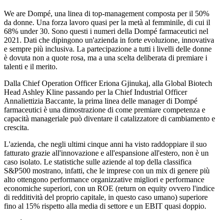
We are Dompé, una linea di top-management composta per il 50%
da donne. Una forza lavoro quasi per la metà al femminile, di cui il
68% under 30. Sono questi i numeri della Dompé farmaceutici nel
2021. Dati che dipingono un'azienda in forte evoluzione, innovativa
e sempre più inclusiva. La partecipazione a tutti i livelli delle donne
è dovuta non a quote rosa, ma a una scelta deliberata di premiare i
talenti e il merito.
Dalla Chief Operation Officer Eriona Gjinukaj, alla Global Biotech
Head Ashley Kline passando per la Chief Industrial Officer
Annaliettizia Baccante, la prima linea delle manager di Dompé
farmaceutici è una dimostrazione di come premiare competenza e
capacità manageriale può diventare il catalizzatore di cambiamento e
crescita.
L'azienda, che negli ultimi cinque anni ha visto raddoppiare il suo
fatturato grazie all'innovazione e all'espansione all'estero, non è un
caso isolato. Le statistiche sulle aziende al top della classifica
S&P500 mostrano, infatti, che le imprese con un mix di genere più
alto ottengono performance organizzative migliori e performance
economiche superiori, con un ROE (return on equity ovvero l'indice
di redditività del proprio capitale, in questo caso umano) superiore
fino al 15% rispetto alla media di settore e un EBIT quasi doppio.