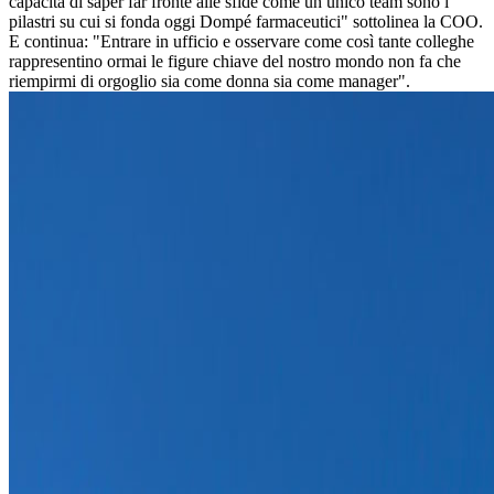
capacità di saper far fronte alle sfide come un unico team sono i
pilastri su cui si fonda oggi Dompé farmaceutici" sottolinea la COO.
E continua: "Entrare in ufficio e osservare come così tante colleghe
rappresentino ormai le figure chiave del nostro mondo non fa che
riempirmi di orgoglio sia come donna sia come manager".