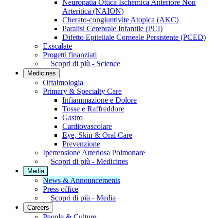
Neuropatia Ottica Ischemica Anteriore Non
Arteritica (NAION)
Cherato-congiuntivite Atopica (AKC)
Paralisi Cerebrale Infantile (PCI)
Difetto Epiteliale Corneale Persistente (PCED)
Exscalate
Progetti finanziati
Scopri di più - Science
Medicines
Oftalmologia
Primary & Specialty Care
Infiammazione e Dolore
Tosse e Raffreddore
Gastro
Cardiovascolare
Eye, Skin & Oral Care
Prevenzione
Ipertensione Arteriosa Polmonare
Scopri di più - Medicines
Media
News & Announcements
Press office
Scopri di più - Media
Careers
People & Culture