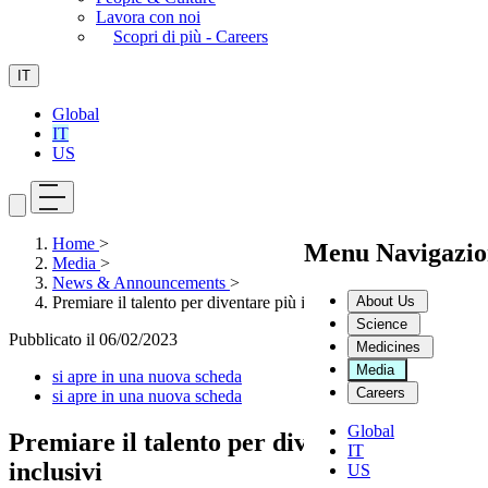
Lavora con noi
Scopri di più - Careers
IT
Global
IT
US
Home
>
Menu Navigazio
Media
>
News & Announcements
>
About Us
Premiare il talento per diventare più inclusivi
Science
Pubblicato il
06/02/2023
Medicines
Media
si apre in una nuova scheda
Careers
si apre in una nuova scheda
Global
Premiare il talento per diventare più
IT
inclusivi
US