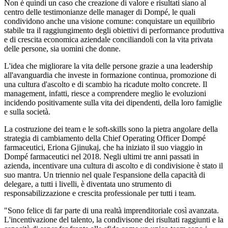
Non è quindi un caso che creazione di valore e risultati siano al
centro delle testimonianze delle manager di Dompé, le quali
condividono anche una visione comune: conquistare un equilibrio
stabile tra il raggiungimento degli obiettivi di performance produttiva
e di crescita economica aziendale conciliandoli con la vita privata
delle persone, sia uomini che donne.
L'idea che migliorare la vita delle persone grazie a una leadership
all'avanguardia che investe in formazione continua, promozione di
una cultura d'ascolto e di scambio ha ricadute molto concrete. Il
management, infatti, riesce a comprendere meglio le evoluzioni
incidendo positivamente sulla vita dei dipendenti, della loro famiglie
e sulla società.
La costruzione dei team e le soft-skills sono la pietra angolare della
strategia di cambiamento della Chief Operating Officer Dompé
farmaceutici, Eriona Gjinukaj, che ha iniziato il suo viaggio in
Dompé farmaceutici nel 2018. Negli ultimi tre anni passati in
azienda, incentivare una cultura di ascolto e di condivisione è stato il
suo mantra. Un triennio nel quale l'espansione della capacità di
delegare, a tutti i livelli, è diventata uno strumento di
responsabilizzazione e crescita professionale per tutti i team.
"Sono felice di far parte di una realtà imprenditoriale così avanzata.
L'incentivazione del talento, la condivisone dei risultati raggiunti e la