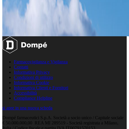
Farmacovigilanza e Vigilanza
Contatti
Informativa Privacy
Condizioni di utilizzo
Informativa Cookie
Informativa Clienti e Fornitori
Accessibilità
Compliance Helpline
si apre in una nuova scheda
Dompé farmaceutici S.p.A. Società a socio unico / Capitale sociale
€ 50.000.000,00 REA MI 289519 - Società registrata a Milano,
Italia / Codice fiscale e partita IVA IT00791570153