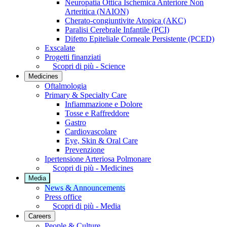
Neuropatia Ottica Ischemica Anteriore Non
Arteritica (NAION)
Cherato-congiuntivite Atopica (AKC)
Paralisi Cerebrale Infantile (PCI)
Difetto Epiteliale Corneale Persistente (PCED)
Exscalate
Progetti finanziati
Scopri di più - Science
Medicines
Oftalmologia
Primary & Specialty Care
Infiammazione e Dolore
Tosse e Raffreddore
Gastro
Cardiovascolare
Eye, Skin & Oral Care
Prevenzione
Ipertensione Arteriosa Polmonare
Scopri di più - Medicines
Media
News & Announcements
Press office
Scopri di più - Media
Careers
People & Culture