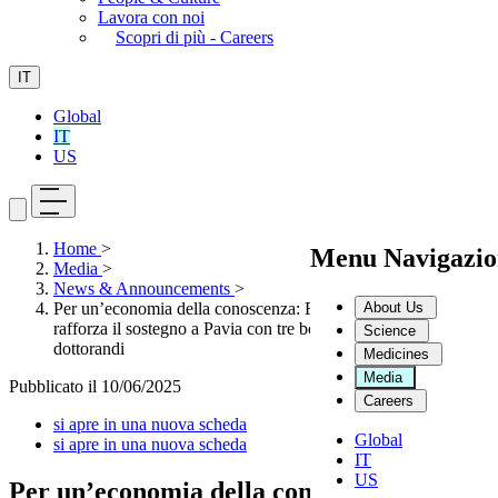
Lavora con noi
Scopri di più - Careers
IT
Global
IT
US
Home
>
Menu Navigazio
Media
>
News & Announcements
>
About Us
Per un’economia della conoscenza: Fondazione Dompé
rafforza il sostegno a Pavia con tre borse di studio dedicate ai
Science
dottorandi
Medicines
Media
Pubblicato il
10/06/2025
Careers
si apre in una nuova scheda
Global
si apre in una nuova scheda
IT
US
Per un’economia della conoscenza: