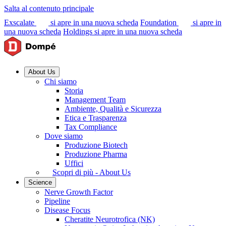
Salta al contenuto principale
Exscalate
si apre in una nuova scheda
Foundation
si apre in
una nuova scheda
Holdings
si apre in una nuova scheda
About Us
Chi siamo
Storia
Management Team
Ambiente, Qualità e Sicurezza
Etica e Trasparenza
Tax Compliance
Dove siamo
Produzione Biotech
Produzione Pharma
Uffici
Scopri di più - About Us
Science
Nerve Growth Factor
Pipeline
Disease Focus
Cheratite Neurotrofica (NK)