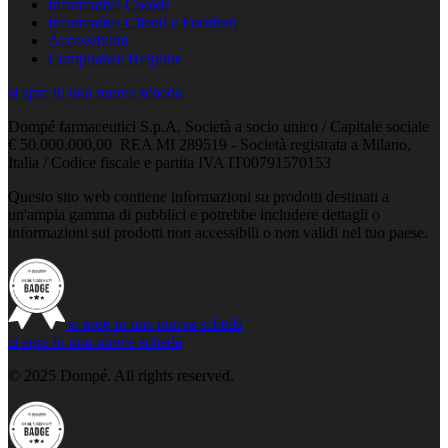
Informativa Cookie
Informativa Clienti e Fornitori
Accessibilità
Compliance Helpline
si apre in una nuova scheda
Dompé farmaceutici S.p.A. Società a socio unico / Capitale sociale
€ 50.000.000,00 REA MI 289519 - Società registrata a Milano,
Italia / Codice fiscale e partita IVA IT00791570153
Questo sito web contiene informazioni su prodotti destinati a
un'ampia gamma di pubblici e potrebbe includere dettagli o
informazioni sui prodotti non accessibili o non validi nel tuo paese.
si apre in una nuova scheda
si apre in una nuova scheda
© 2025 Dompé. All rights reserved.