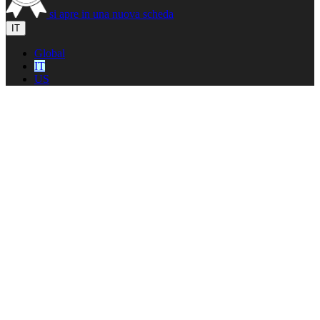
si apre in una nuova scheda
IT
Global
IT
US