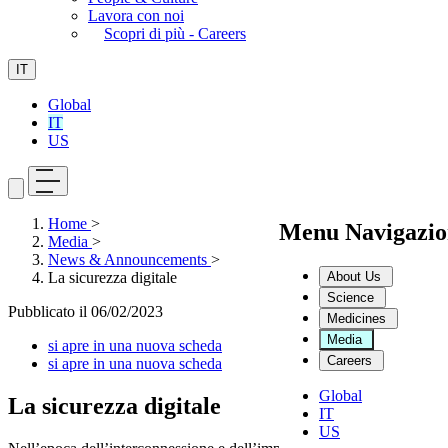
Lavora con noi
Scopri di più - Careers
IT
Global
IT
US
Home
>
Menu Navigazio
Media
>
News & Announcements
>
About Us
La sicurezza digitale
Science
Pubblicato il
06/02/2023
Medicines
Media
si apre in una nuova scheda
Careers
si apre in una nuova scheda
Global
La sicurezza digitale
IT
US