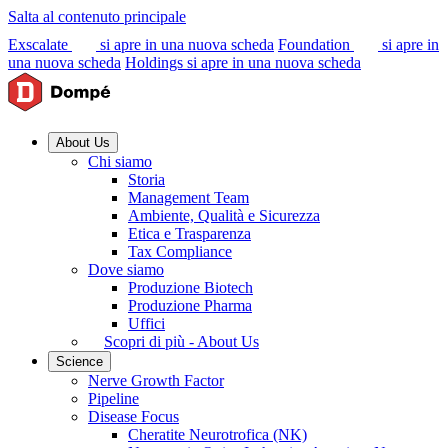
Salta al contenuto principale
Exscalate
si apre in una nuova scheda
Foundation
si apre in
una nuova scheda
Holdings
si apre in una nuova scheda
About Us
Chi siamo
Storia
Management Team
Ambiente, Qualità e Sicurezza
Etica e Trasparenza
Tax Compliance
Dove siamo
Produzione Biotech
Produzione Pharma
Uffici
Scopri di più - About Us
Science
Nerve Growth Factor
Pipeline
Disease Focus
Cheratite Neurotrofica (NK)