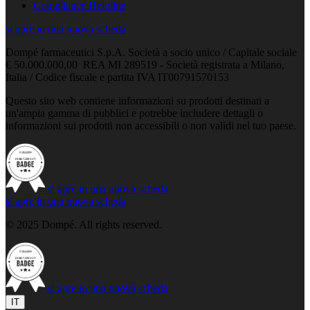
Compliance Helpline
si apre in una nuova scheda
Dompé farmaceutici S.p.A. Società a socio unico / Capitale sociale
€ 50.000.000,00 REA MI 289519 - Società registrata a Milano,
Italia / Codice fiscale e partita IVA IT00791570153
Questo sito web contiene informazioni su prodotti destinati a
un'ampia gamma di pubblici e potrebbe includere dettagli o
informazioni sui prodotti non accessibili o non validi nel tuo paese.
si apre in una nuova scheda
si apre in una nuova scheda
© 2025 Dompé. All rights reserved.
si apre in una nuova scheda
IT