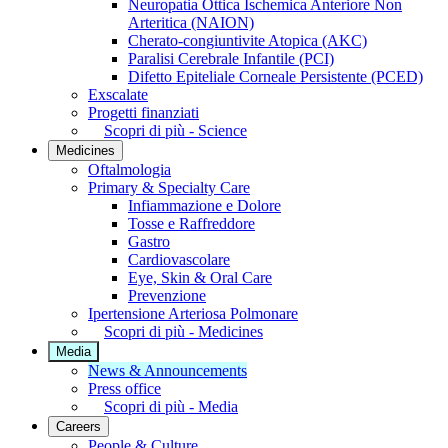
Neuropatia Ottica Ischemica Anteriore Non
Arteritica (NAION)
Cherato-congiuntivite Atopica (AKC)
Paralisi Cerebrale Infantile (PCI)
Difetto Epiteliale Corneale Persistente (PCED)
Exscalate
Progetti finanziati
Scopri di più - Science
Medicines
Oftalmologia
Primary & Specialty Care
Infiammazione e Dolore
Tosse e Raffreddore
Gastro
Cardiovascolare
Eye, Skin & Oral Care
Prevenzione
Ipertensione Arteriosa Polmonare
Scopri di più - Medicines
Media
News & Announcements
Press office
Scopri di più - Media
Careers
People & Culture