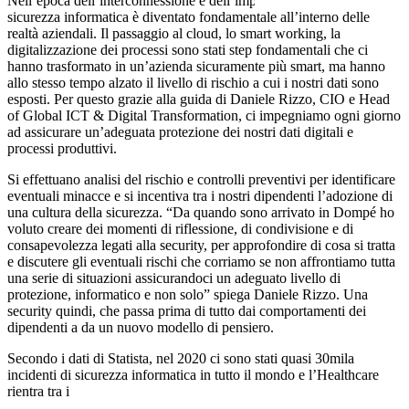
Nell’epoca dell’interconnessione e dell’impresa 4.0, il tema della
sicurezza informatica è diventato fondamentale all’interno delle
realtà aziendali. Il passaggio al cloud, lo smart working, la
digitalizzazione dei processi sono stati step fondamentali che ci
hanno trasformato in un’azienda sicuramente più smart, ma hanno
allo stesso tempo alzato il livello di rischio a cui i nostri dati sono
esposti. Per questo grazie alla guida di Daniele Rizzo, CIO e Head
of Global ICT & Digital Transformation, ci impegniamo ogni giorno
ad assicurare un’adeguata protezione dei nostri dati digitali e
processi produttivi.
Si effettuano analisi del rischio e controlli preventivi per identificare
eventuali minacce e si incentiva tra i nostri dipendenti l’adozione di
una cultura della sicurezza. “Da quando sono arrivato in Dompé ho
voluto creare dei momenti di riflessione, di condivisione e di
consapevolezza legati alla security, per approfondire di cosa si tratta
e discutere gli eventuali rischi che corriamo se non affrontiamo tutta
una serie di situazioni assicurandoci un adeguato livello di
protezione, informatico e non solo” spiega Daniele Rizzo. Una
security quindi, che passa prima di tutto dai comportamenti dei
dipendenti a da un nuovo modello di pensiero.
Secondo i dati di Statista, nel 2020 ci sono stati quasi 30mila
incidenti di sicurezza informatica in tutto il mondo e l’Healthcare
rientra tra i