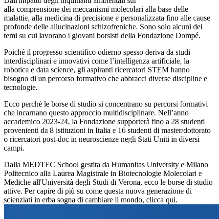
Dall'impatto degli inquinanti ambientali sullo sviluppo neurologico,
alla comprensione dei meccanismi molecolari alla base delle
malattie, alla medicina di precisione e personalizzata fino alle cause
profonde delle allucinazioni schizofreniche. Sono solo alcuni dei
temi su cui lavorano i giovani borsisti della Fondazione Dompé.
Poiché il progresso scientifico odierno spesso deriva da studi
interdisciplinari e innovativi come l’intelligenza artificiale, la
robotica e data science, gli aspiranti ricercatori STEM hanno
bisogno di un percorso formativo che abbracci diverse discipline e
tecnologie.
Ecco perché le borse di studio si concentrano su percorsi formativi
che incarnano questo approccio multidisciplinare. Nell’anno
accademico 2023-24, la Fondazione supporterà fino a 28 studenti
provenienti da 8 istituzioni in Italia e 16 studenti di master/dottorato
o ricercatori post-doc in neuroscienze negli Stati Uniti in diversi
campi.
Dalla MEDTEC School gestita da Humanitas University e Milano
Politecnico alla Laurea Magistrale in Biotecnologie Molecolari e
Mediche all'Università degli Studi di Verona, ecco le borse di studio
attive. Per capire di più su come questa nuova generazione di
scienziati in erba sogna di cambiare il mondo, clicca qui.