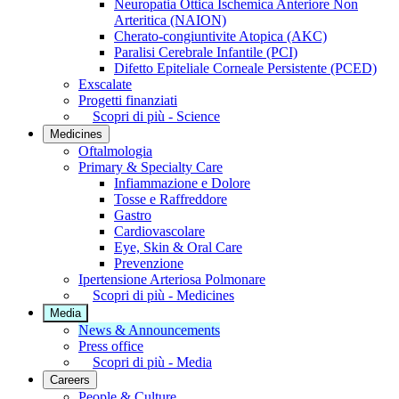
Neuropatia Ottica Ischemica Anteriore Non
Arteritica (NAION)
Cherato-congiuntivite Atopica (AKC)
Paralisi Cerebrale Infantile (PCI)
Difetto Epiteliale Corneale Persistente (PCED)
Exscalate
Progetti finanziati
Scopri di più - Science
Medicines
Oftalmologia
Primary & Specialty Care
Infiammazione e Dolore
Tosse e Raffreddore
Gastro
Cardiovascolare
Eye, Skin & Oral Care
Prevenzione
Ipertensione Arteriosa Polmonare
Scopri di più - Medicines
Media
News & Announcements
Press office
Scopri di più - Media
Careers
People & Culture