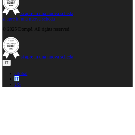
si apre in una nuova scheda
si apre in una nuova scheda
© 2025 Dompé. All rights reserved.
si apre in una nuova scheda
IT
Global
IT
US