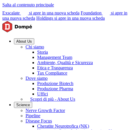
Salta al contenuto principale
Exscalate
si apre in una nuova scheda
Foundation
si apre in
una nuova scheda
Holdings
si apre in una nuova scheda
About Us
Chi siamo
Storia
Management Team
Ambiente, Qualità e Sicurezza
Etica e Trasparenza
Tax Compliance
Dove siamo
Produzione Biotech
Produzione Pharma
Uffici
Scopri di più - About Us
Science
Nerve Growth Factor
Pipeline
Disease Focus
Cheratite Neurotrofica (NK)