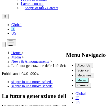
Lavora con noi
Scopri di più - Careers
IT
Global
IT
US
Home
>
Menu Navigazio
Media
>
News & Announcements
>
About Us
La futura generazione delle Life Science
Science
Pubblicato il
04/01/2024
Medicines
Media
si apre in una nuova scheda
Careers
si apre in una nuova scheda
Global
La futura generazione delle Life Science
IT
US