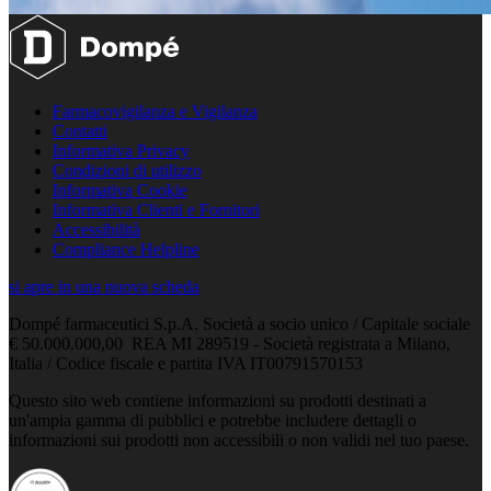
Farmacovigilanza e Vigilanza
Contatti
Informativa Privacy
Condizioni di utilizzo
Informativa Cookie
Informativa Clienti e Fornitori
Accessibilità
Compliance Helpline
si apre in una nuova scheda
Dompé farmaceutici S.p.A. Società a socio unico / Capitale sociale
€ 50.000.000,00 REA MI 289519 - Società registrata a Milano,
Italia / Codice fiscale e partita IVA IT00791570153
Questo sito web contiene informazioni su prodotti destinati a
un'ampia gamma di pubblici e potrebbe includere dettagli o
informazioni sui prodotti non accessibili o non validi nel tuo paese.