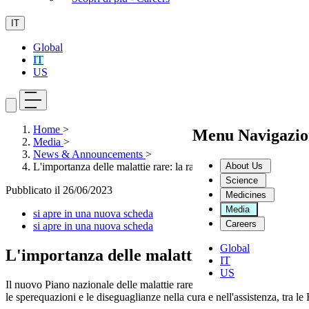
IT
Global
IT
US
Home
>
Menu Navigazio
Media
>
News & Announcements
>
About Us
L'importanza delle malattie rare: la rarità non deve essere ignora
Science
Pubblicato il
26/06/2023
Medicines
Media
si apre in una nuova scheda
Careers
si apre in una nuova scheda
Global
L'importanza delle malattie rare: la rarit
IT
US
Il nuovo Piano nazionale delle malattie rare 2023-2026 ha appena vist
le sperequazioni e le diseguaglianze nella cura e nell'assistenza, tra le