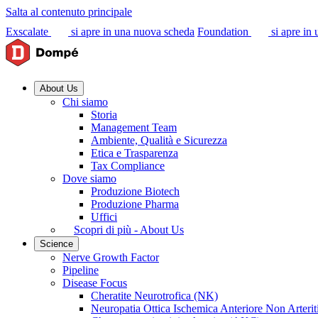
Salta al contenuto principale
Exscalate
si apre in una nuova scheda
Foundation
si apre in
About Us
Chi siamo
Storia
Management Team
Ambiente, Qualità e Sicurezza
Etica e Trasparenza
Tax Compliance
Dove siamo
Produzione Biotech
Produzione Pharma
Uffici
Scopri di più - About Us
Science
Nerve Growth Factor
Pipeline
Disease Focus
Cheratite Neurotrofica (NK)
Neuropatia Ottica Ischemica Anteriore Non Arter