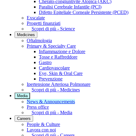
Cherato-congiuntivite Atopica (AKC)
Paralisi Cerebrale Infantile (PCI)
Difetto Epiteliale Corneale Persistente (PCED)
Exscalate
Progetti finanziati
Scopri di più - Science
Medicines
Oftalmologia
Primary & Specialty Care
Infiammazione e Dolore
Tosse e Raffreddore
Gastro
Cardiovascolare
Eye, Skin & Oral Care
Prevenzione
Ipertensione Arteriosa Polmonare
Scopri di più - Medicines
Media
News & Announcements
Press office
Scopri di più - Media
Careers
People & Culture
Lavora con noi
Scopri di più - Careers