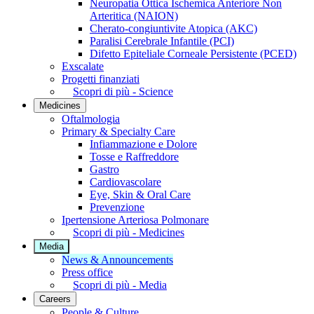
Neuropatia Ottica Ischemica Anteriore Non
Arteritica (NAION)
Cherato-congiuntivite Atopica (AKC)
Paralisi Cerebrale Infantile (PCI)
Difetto Epiteliale Corneale Persistente (PCED)
Exscalate
Progetti finanziati
Scopri di più - Science
Medicines
Oftalmologia
Primary & Specialty Care
Infiammazione e Dolore
Tosse e Raffreddore
Gastro
Cardiovascolare
Eye, Skin & Oral Care
Prevenzione
Ipertensione Arteriosa Polmonare
Scopri di più - Medicines
Media
News & Announcements
Press office
Scopri di più - Media
Careers
People & Culture