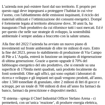
L’azienda non può esistere fuori dal suo territorio. E proprio per
questo oggi deve impegnarsi a proteggere l’habitat in cui vive
l’uomo, con l'abbattimento delle emissioni inquinanti, il riciclo dei
materiali utilizzati e l’ottimizzazione dei consumi energetici. Dompé
è fortemente legata al territorio abruzzese dove, 30 anni fa, ha
inaugurato l’hub produttivo da cui rifornisce tutti i suoi mercati. Ed è
per questo che nelle sue strategie di sviluppo, la sostenibilità
ambientale è sempre andata a braccetto con la salute umana.
Alla fine del 2022 l’azienda ha avviato un nuovo piano di
investimenti sul fronte ambientale di oltre tre milioni di euro. Entro
la fine del 2023, presso lo stabilimento di produzione di Via Campo
di Pile a L’Aquila, entrerà in funzione un impianto di trigenerazione
di ultima generazione. Grazie a questo upgrade il 70% del
fabbisogno energetico del sito produttivo, che si estende su una
superficie di 170mila metri quadrati, sarà prodotto localmente da
fonti sostenibili. Oltre agli uffici, qui sono ospitati i laboratori di
ricerca e sviluppo e gli impianti nei quali vengono prodotti, all’anno,
oltre 1.500 tonnellate di granulato, oltre 2 milioni di litri di gocce e
sciroppi, per un totale di 700 milioni di dosi all’anno fra farmaci da
banco, farmaci da prescrizione e dispositivi medici.
“Il sistema - spiega il Chief Industrial Officer Stefano Arena - ci
permetterà, con un’unica ‘reazione’, di produrre energia elettrica,