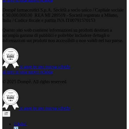
si apre in una nuova scheda
Dompé farmaceutici S.p.A. Società a socio unico / Capitale sociale
€ 50.000.000,00 REA MI 289519 - Società registrata a Milano,
Italia / Codice fiscale e partita IVA IT00791570153
Questo sito web contiene informazioni su prodotti destinati a
un'ampia gamma di pubblici e potrebbe includere dettagli o
informazioni sui prodotti non accessibili o non validi nel tuo paese.
si apre in una nuova scheda
si apre in una nuova scheda
© 2025 Dompé. All rights reserved.
si apre in una nuova scheda
IT
Global