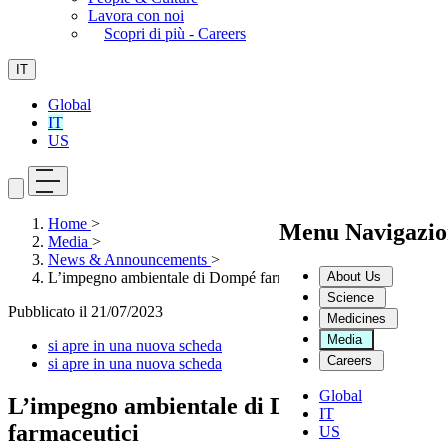
Lavora con noi
Scopri di più - Careers
IT
Global
IT
US
Home
>
Menu Navigazio
Media
>
News & Announcements
>
About Us
L’impegno ambientale di Dompé farmaceutici
Science
Pubblicato il
21/07/2023
Medicines
Media
si apre in una nuova scheda
Careers
si apre in una nuova scheda
Global
L’impegno ambientale di Dompé
IT
farmaceutici
US