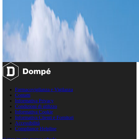
Farmacovigilanza e Vigilanza
Contatti
Informativa Privacy
Condizioni di utilizzo
Informativa Cookie
Informativa Clienti e Fornitori
Accessibilità
Compliance Helpline