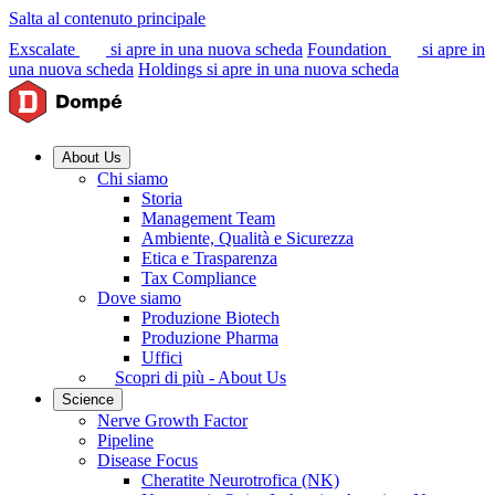
Salta al contenuto principale
Exscalate
si apre in una nuova scheda
Foundation
si apre in
una nuova scheda
Holdings
si apre in una nuova scheda
About Us
Chi siamo
Storia
Management Team
Ambiente, Qualità e Sicurezza
Etica e Trasparenza
Tax Compliance
Dove siamo
Produzione Biotech
Produzione Pharma
Uffici
Scopri di più - About Us
Science
Nerve Growth Factor
Pipeline
Disease Focus
Cheratite Neurotrofica (NK)