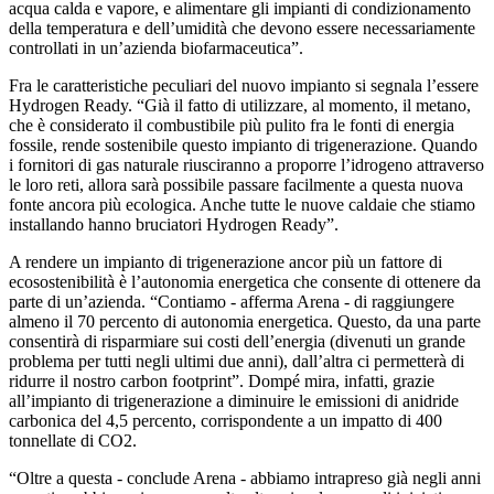
acqua calda e vapore, e alimentare gli impianti di condizionamento
della temperatura e dell’umidità che devono essere necessariamente
controllati in un’azienda biofarmaceutica”.
Fra le caratteristiche peculiari del nuovo impianto si segnala l’essere
Hydrogen Ready. “Già il fatto di utilizzare, al momento, il metano,
che è considerato il combustibile più pulito fra le fonti di energia
fossile, rende sostenibile questo impianto di trigenerazione. Quando
i fornitori di gas naturale riusciranno a proporre l’idrogeno attraverso
le loro reti, allora sarà possibile passare facilmente a questa nuova
fonte ancora più ecologica. Anche tutte le nuove caldaie che stiamo
installando hanno bruciatori Hydrogen Ready”.
A rendere un impianto di trigenerazione ancor più un fattore di
ecosostenibilità è l’autonomia energetica che consente di ottenere da
parte di un’azienda. “Contiamo - afferma Arena - di raggiungere
almeno il 70 percento di autonomia energetica. Questo, da una parte
consentirà di risparmiare sui costi dell’energia (divenuti un grande
problema per tutti negli ultimi due anni), dall’altra ci permetterà di
ridurre il nostro carbon footprint”. Dompé mira, infatti, grazie
all’impianto di trigenerazione a diminuire le emissioni di anidride
carbonica del 4,5 percento, corrispondente a un impatto di 400
tonnellate di CO2.
“Oltre a questa - conclude Arena - abbiamo intrapreso già negli anni