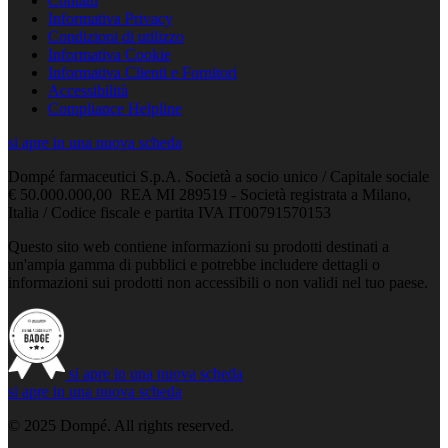
Contatti
Informativa Privacy
Condizioni di utilizzo
Informativa Cookie
Informativa Clienti e Fornitori
Accessibilità
Compliance Helpline
si apre in una nuova scheda
Dompé farmaceutici S.p.A. Società a socio unico / Capitale sociale
€ 50.000.000,00 REA MI 289519 - Società registrata a Milano,
Italia / Codice fiscale e partita IVA IT00791570153
Questo sito web contiene informazioni su prodotti destinati a
un'ampia gamma di pubblici e potrebbe includere dettagli o
informazioni sui prodotti non accessibili o non validi nel tuo paese.
si apre in una nuova scheda
si apre in una nuova scheda
© 2025 Dompé. All rights reserved.