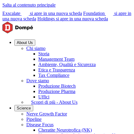
Salta al contenuto principale
Exscalate
si apre in una nuova scheda
Foundation
si apre in
una nuova scheda
Holdings
si apre in una nuova scheda
About Us
Chi siamo
Storia
Management Team
Ambiente, Qualità e Sicurezza
Etica e Trasparenza
Tax Compliance
Dove siamo
Produzione Biotech
Produzione Pharma
Uffici
Scopri di più - About Us
Science
Nerve Growth Factor
Pipeline
Disease Focus
Cheratite Neurotrofica (NK)