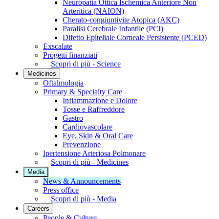
Neuropatia Ottica Ischemica Anteriore Non
Arteritica (NAION)
Cherato-congiuntivite Atopica (AKC)
Paralisi Cerebrale Infantile (PCI)
Difetto Epiteliale Corneale Persistente (PCED)
Exscalate
Progetti finanziati
Scopri di più - Science
Medicines
Oftalmologia
Primary & Specialty Care
Infiammazione e Dolore
Tosse e Raffreddore
Gastro
Cardiovascolare
Eye, Skin & Oral Care
Prevenzione
Ipertensione Arteriosa Polmonare
Scopri di più - Medicines
Media
News & Announcements
Press office
Scopri di più - Media
Careers
People & Culture