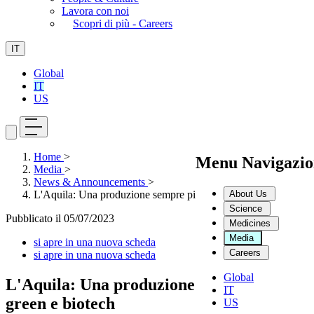
Lavora con noi
Scopri di più - Careers
IT
Global
IT
US
Home
>
Menu Navigazio
Media
>
News & Announcements
>
About Us
L'Aquila: Una produzione sempre più green e biotech
Science
Pubblicato il
05/07/2023
Medicines
Media
si apre in una nuova scheda
Careers
si apre in una nuova scheda
Global
L'Aquila: Una produzione sempre più
IT
green e biotech
US