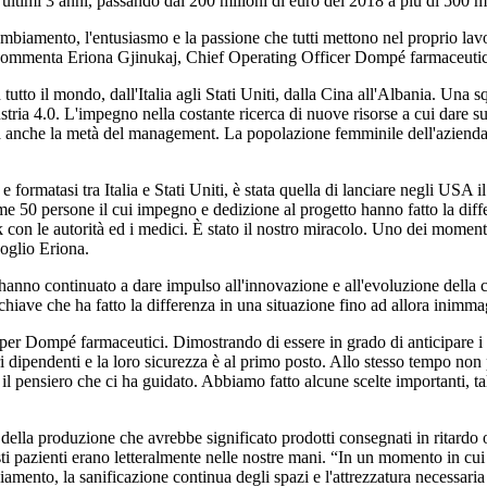
 ultimi 3 anni, passando dai 200 milioni di euro del 2018 a più di 500 m
ambiamento, l'entusiasmo e la passione che tutti mettono nel proprio lav
, commenta Eriona Gjinukaj, Chief Operating Officer Dompé farmaceutic
utto il mondo, dall'Italia agli Stati Uniti, dalla Cina all'Albania. Una 
ustria 4.0. L'impegno nella costante ricerca di nuove risorse a cui dare 
 anche la metà del management. La popolazione femminile dell'azienda è 
formatasi tra Italia e Stati Uniti, è stata quella di lanciare negli USA i
e 50 persone il cui impegno e dedizione al progetto hanno fatto la diffe
con le autorità ed i medici. È stato il nostro miracolo. Uno dei momenti p
oglio Eriona.
e hanno continuato a dare impulso all'innovazione e all'evoluzione della 
chiave che ha fatto la differenza in una situazione fino ad allora inimma
va per Dompé farmaceutici. Dimostrando di essere in grado di anticipare 
i dipendenti e la loro sicurezza è al primo posto. Allo stesso tempo non
to il pensiero che ci ha guidato. Abbiamo fatto alcune scelte importanti, 
della produzione che avrebbe significato prodotti consegnati in ritardo 
esti pazienti erano letteralmente nelle nostre mani. “In un momento in cu
amento, la sanificazione continua degli spazi e l'attrezzatura necessaria