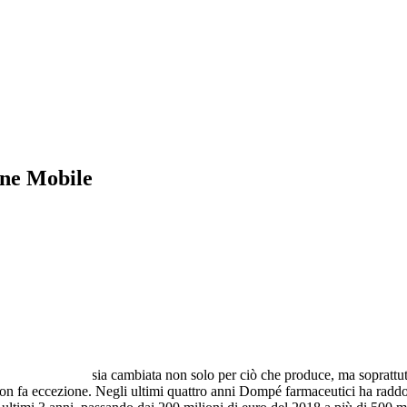
ne Mobile
 al Covid
come l'azienda sia cambiata non solo per ciò che produce, ma soprattut
o non fa eccezione. Negli ultimi quattro anni Dompé farmaceutici ha raddo