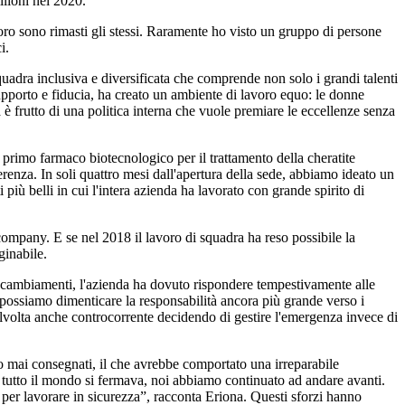
ilioni nel 2020.
oro sono rimasti gli stessi. Raramente ho visto un gruppo di persone
i.
squadra inclusiva e diversificata che comprende non solo i grandi talenti
supporto e fiducia, ha creato un ambiente di lavoro equo: le donne
frutto di una politica interna che vuole premiare le eccellenze senza
l primo farmaco biotecnologico per il trattamento della cheratite
renza. In soli quattro mesi dall'apertura della sede, abbiamo ideato un
iù belli in cui l'intera azienda ha lavorato con grande spirito di
company. E se nel 2018 il lavoro di squadra ha reso possibile la
ginabile.
i cambiamenti, l'azienda ha dovuto rispondere tempestivamente alle
 possiamo dimenticare la responsabilità ancora più grande verso i
talvolta anche controcorrente decidendo di gestire l'emergenza invece di
o mai consegnati, il che avrebbe comportato una irreparabile
i tutto il mondo si fermava, noi abbiamo continuato ad andare avanti.
 per lavorare in sicurezza”, racconta Eriona. Questi sforzi hanno