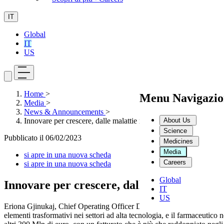
IT
Global
IT
US
Home
>
Menu Navigazio
Media
>
News & Announcements
>
About Us
Innovare per crescere, dalle malattie rare al Covid
Science
Pubblicato il
06/02/2023
Medicines
Media
si apre in una nuova scheda
Careers
si apre in una nuova scheda
Global
Innovare per crescere, dalle malattie rare
IT
US
Eriona Gjinukaj, Chief Operating Officer Dompé farmaceutici, spiega 
elementi trasformativi nei settori ad alta tecnologia, e il farmaceutic