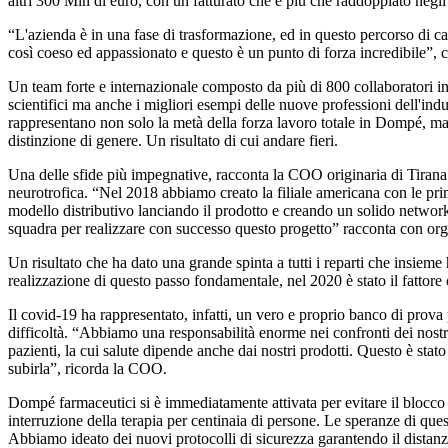
altri 300 Mln di euro, con un fatturato che è più che raddoppiato negli
“L'azienda è in una fase di trasformazione, ed in questo percorso di c
così coeso ed appassionato e questo è un punto di forza incredibile”
Un team forte e internazionale composto da più di 800 collaboratori in t
scientifici ma anche i migliori esempi delle nuove professioni dell'ind
rappresentano non solo la metà della forza lavoro totale in Dompé, ma
distinzione di genere. Un risultato di cui andare fieri.
Una delle sfide più impegnative, racconta la COO originaria di Tirana e 
neurotrofica. “Nel 2018 abbiamo creato la filiale americana con le prim
modello distributivo lanciando il prodotto e creando un solido network 
squadra per realizzare con successo questo progetto” racconta con org
Un risultato che ha dato una grande spinta a tutti i reparti che insiem
realizzazione di questo passo fondamentale, nel 2020 è stato il fattore 
Il covid-19 ha rappresentato, infatti, un vero e proprio banco di pro
difficoltà. “Abbiamo una responsabilità enorme nei confronti dei nostr
pazienti, la cui salute dipende anche dai nostri prodotti. Questo è sta
subirla”, ricorda la COO.
Dompé farmaceutici si è immediatamente attivata per evitare il blocco 
interruzione della terapia per centinaia di persone. Le speranze di qu
Abbiamo ideato dei nuovi protocolli di sicurezza garantendo il distanzi