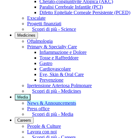
Cherato-congiuntivite Atopica (AKC)
Paralisi Cerebrale Infantile (PCI)
Difetto Epiteliale Corneale Persistente (PCED)
Exscalate
Progetti finanziati
Scopri di più - Science
Medicines
Oftalmologia
Primary & Specialty Care
Infiammazione e Dolore
Tosse e Raffreddore
Gastro
Cardiovascolare
Eye, Skin & Oral Care
Prevenzione
Ipertensione Arteriosa Polmonare
Scopri di più - Medicines
Media
News & Announcements
Press office
Scopri di più - Media
Careers
People & Culture
Lavora con noi
Scopri di più - Careers