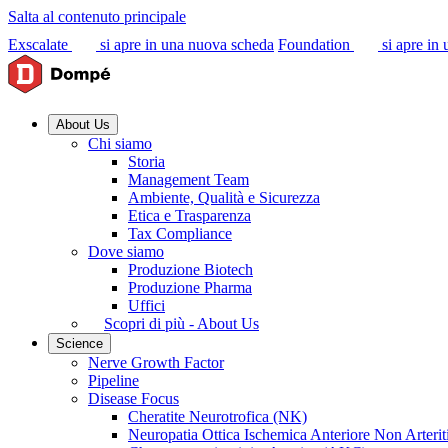
Salta al contenuto principale
Exscalate
si apre in una nuova scheda
Foundation
si apre in
About Us
Chi siamo
Storia
Management Team
Ambiente, Qualità e Sicurezza
Etica e Trasparenza
Tax Compliance
Dove siamo
Produzione Biotech
Produzione Pharma
Uffici
Scopri di più - About Us
Science
Nerve Growth Factor
Pipeline
Disease Focus
Cheratite Neurotrofica (NK)
Neuropatia Ottica Ischemica Anteriore Non Arter