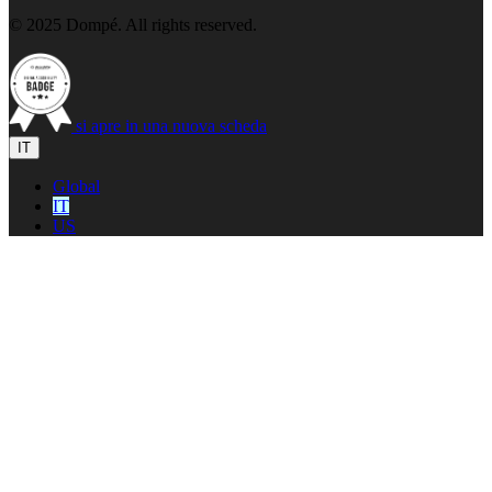
© 2025 Dompé. All rights reserved.
si apre in una nuova scheda
IT
Global
IT
US