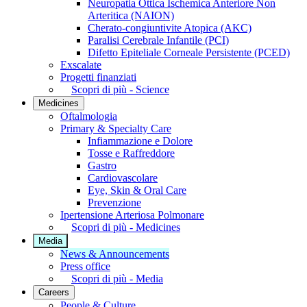
Neuropatia Ottica Ischemica Anteriore Non
Arteritica (NAION)
Cherato-congiuntivite Atopica (AKC)
Paralisi Cerebrale Infantile (PCI)
Difetto Epiteliale Corneale Persistente (PCED)
Exscalate
Progetti finanziati
Scopri di più - Science
Medicines
Oftalmologia
Primary & Specialty Care
Infiammazione e Dolore
Tosse e Raffreddore
Gastro
Cardiovascolare
Eye, Skin & Oral Care
Prevenzione
Ipertensione Arteriosa Polmonare
Scopri di più - Medicines
Media
News & Announcements
Press office
Scopri di più - Media
Careers
People & Culture