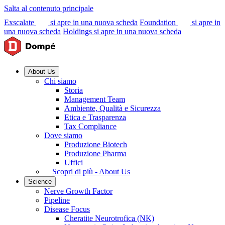
Salta al contenuto principale
Exscalate
si apre in una nuova scheda
Foundation
si apre in
una nuova scheda
Holdings
si apre in una nuova scheda
About Us
Chi siamo
Storia
Management Team
Ambiente, Qualità e Sicurezza
Etica e Trasparenza
Tax Compliance
Dove siamo
Produzione Biotech
Produzione Pharma
Uffici
Scopri di più - About Us
Science
Nerve Growth Factor
Pipeline
Disease Focus
Cheratite Neurotrofica (NK)