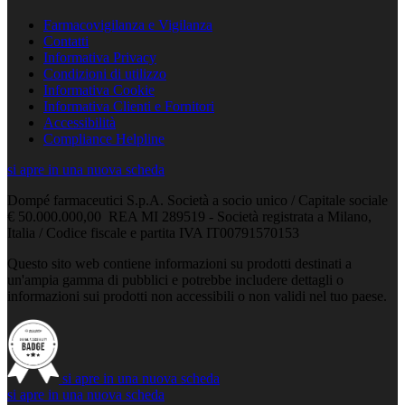
Farmacovigilanza e Vigilanza
Contatti
Informativa Privacy
Condizioni di utilizzo
Informativa Cookie
Informativa Clienti e Fornitori
Accessibilità
Compliance Helpline
si apre in una nuova scheda
Dompé farmaceutici S.p.A. Società a socio unico / Capitale sociale
€ 50.000.000,00 REA MI 289519 - Società registrata a Milano,
Italia / Codice fiscale e partita IVA IT00791570153
Questo sito web contiene informazioni su prodotti destinati a
un'ampia gamma di pubblici e potrebbe includere dettagli o
informazioni sui prodotti non accessibili o non validi nel tuo paese.
si apre in una nuova scheda
si apre in una nuova scheda