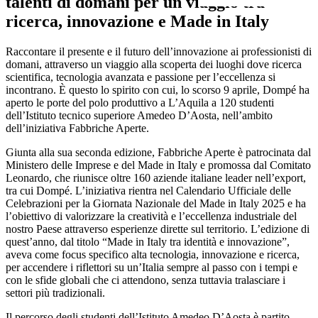
talenti di domani per un viaggio tra
ricerca, innovazione e Made in Italy
Raccontare il presente e il futuro dell’innovazione ai professionisti di
domani, attraverso un viaggio alla scoperta dei luoghi dove ricerca
scientifica, tecnologia avanzata e passione per l’eccellenza si
incontrano. È questo lo spirito con cui, lo scorso 9 aprile, Dompé ha
aperto le porte del polo produttivo a L’Aquila a 120 studenti
dell’Istituto tecnico superiore Amedeo D’Aosta, nell’ambito
dell’iniziativa Fabbriche Aperte.
Giunta alla sua seconda edizione, Fabbriche Aperte è patrocinata dal
Ministero delle Imprese e del Made in Italy e promossa dal Comitato
Leonardo, che riunisce oltre 160 aziende italiane leader nell’export,
tra cui Dompé. L’iniziativa rientra nel Calendario Ufficiale delle
Celebrazioni per la Giornata Nazionale del Made in Italy 2025 e ha
l’obiettivo di valorizzare la creatività e l’eccellenza industriale del
nostro Paese attraverso esperienze dirette sul territorio. L’edizione di
quest’anno, dal titolo “Made in Italy tra identità e innovazione”,
aveva come focus specifico alta tecnologia, innovazione e ricerca,
per accendere i riflettori su un’Italia sempre al passo con i tempi e
con le sfide globali che ci attendono, senza tuttavia tralasciare i
settori più tradizionali.
Il percorso degli studenti dell’Istituto Amedeo D’Aosta è partito