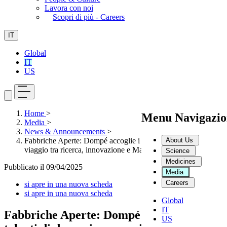
Lavora con noi
Scopri di più - Careers
IT
Global
IT
US
Home
>
Menu Navigazio
Media
>
News & Announcements
>
About Us
Fabbriche Aperte: Dompé accoglie i talenti di domani per un
viaggio tra ricerca, innovazione e Made in Italy
Science
Medicines
Pubblicato il
09/04/2025
Media
Careers
si apre in una nuova scheda
si apre in una nuova scheda
Global
IT
Fabbriche Aperte: Dompé accoglie i
US