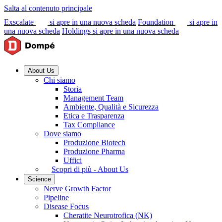
Salta al contenuto principale
Exscalate
si apre in una nuova scheda
Foundation
si apre in
una nuova scheda
Holdings
si apre in una nuova scheda
About Us
Chi siamo
Storia
Management Team
Ambiente, Qualità e Sicurezza
Etica e Trasparenza
Tax Compliance
Dove siamo
Produzione Biotech
Produzione Pharma
Uffici
Scopri di più - About Us
Science
Nerve Growth Factor
Pipeline
Disease Focus
Cheratite Neurotrofica (NK)