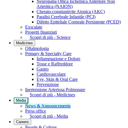
Neuropatia Ottica Ischemica Anteriore Non
Arteritica (NAION)
Cherato-congiuntivite Atopica (AKC)
Paralisi Cerebrale Infantile (PCI)
Difetto Epiteliale Corneale Persistente (PCED)
Exscalate
Progetti finanziati
Scopri di più - Science
Medicines
Oftalmologia
Primary & Specialty Care
Infiammazione e Dolore
Tosse e Raffreddore
Gastro
Cardiovascolare
Eye, Skin & Oral Care
Prevenzione
Ipertensione Arteriosa Polmonare
Scopri di più - Medicines
Media
News & Announcements
Press office
Scopri di più - Media
Careers
People & Culture