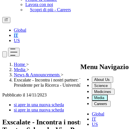
Lavora con noi
Scopri di più - Careers
IT
Global
IT
US
Home
>
Menu Navigazio
Media
>
News & Announcements
>
About Us
Exscalate - Incontra i nostri partner: Torsten Schwede, Vice
Presidente per la Ricerca - Università di Basilea
Science
Medicines
Pubblicato il
14/11/2023
Media
Careers
si apre in una nuova scheda
si apre in una nuova scheda
Global
IT
Exscalate - Incontra i nostri partner:
US