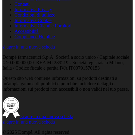
Contatti
Informativa Privacy
Condizioni di utilizzo
Informativa Cookie
Informativa Clienti e Fornitori
Accessibilità
Compliance Helpline
si apre in una nuova scheda
Dompé farmaceutici S.p.A. Società a socio unico / Capitale sociale
€ 50.000.000,00 REA MI 289519 - Società registrata a Milano,
Italia / Codice fiscale e partita IVA IT00791570153
Questo sito web contiene informazioni su prodotti destinati a
un'ampia gamma di pubblici e potrebbe includere dettagli o
informazioni sui prodotti non accessibili o non validi nel tuo paese.
si apre in una nuova scheda
si apre in una nuova scheda
© 2025 Dompé. All rights reserved.