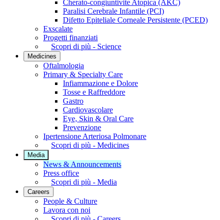
Cherato-congiuntivite Atopica (AKC)
Paralisi Cerebrale Infantile (PCI)
Difetto Epiteliale Corneale Persistente (PCED)
Exscalate
Progetti finanziati
Scopri di più - Science
Medicines
Oftalmologia
Primary & Specialty Care
Infiammazione e Dolore
Tosse e Raffreddore
Gastro
Cardiovascolare
Eye, Skin & Oral Care
Prevenzione
Ipertensione Arteriosa Polmonare
Scopri di più - Medicines
Media
News & Announcements
Press office
Scopri di più - Media
Careers
People & Culture
Lavora con noi
Scopri di più - Careers