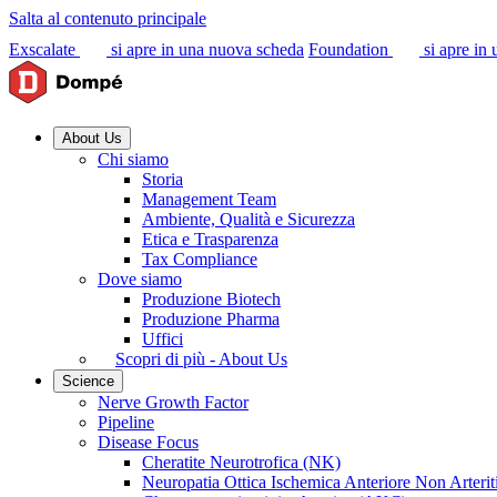
Salta al contenuto principale
Exscalate
si apre in una nuova scheda
Foundation
si apre in
About Us
Chi siamo
Storia
Management Team
Ambiente, Qualità e Sicurezza
Etica e Trasparenza
Tax Compliance
Dove siamo
Produzione Biotech
Produzione Pharma
Uffici
Scopri di più - About Us
Science
Nerve Growth Factor
Pipeline
Disease Focus
Cheratite Neurotrofica (NK)
Neuropatia Ottica Ischemica Anteriore Non Arter