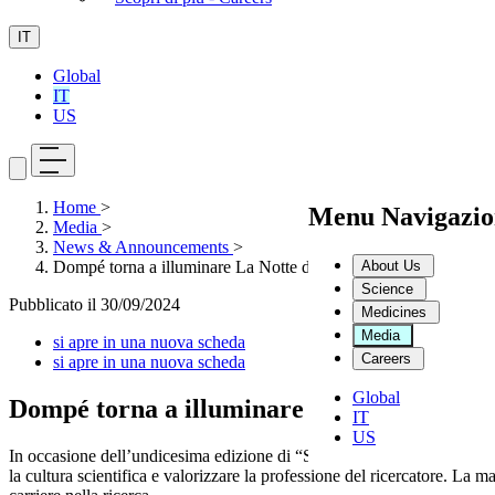
IT
Global
IT
US
Home
>
Menu Navigazio
Media
>
News & Announcements
>
About Us
Dompé torna a illuminare La Notte dei Ricercatori con Sharper
Science
Pubblicato il
30/09/2024
Medicines
Media
si apre in una nuova scheda
Careers
si apre in una nuova scheda
Global
Dompé torna a illuminare La Notte dei Ri
IT
US
In occasione dell’undicesima edizione di “SHARPER – La Notte europea
la cultura scientifica e valorizzare la professione del ricercatore. La 