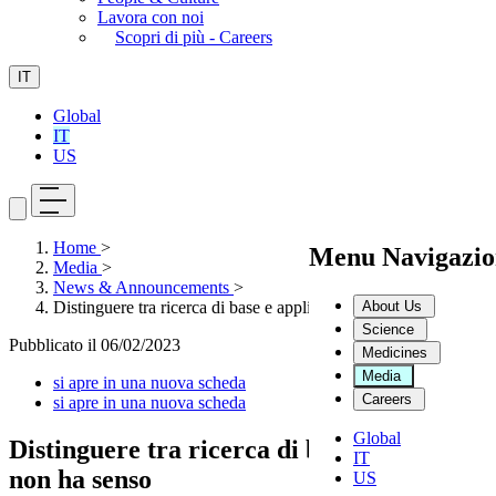
Lavora con noi
Scopri di più - Careers
IT
Global
IT
US
Home
>
Menu Navigazio
Media
>
News & Announcements
>
About Us
Distinguere tra ricerca di base e applicata non ha senso
Science
Pubblicato il
06/02/2023
Medicines
Media
si apre in una nuova scheda
Careers
si apre in una nuova scheda
Global
Distinguere tra ricerca di base e applicata
IT
non ha senso
US