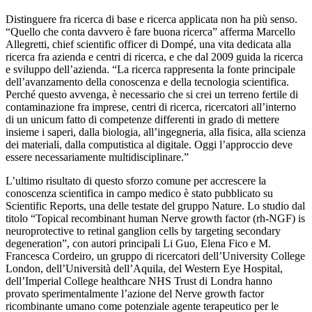
Distinguere fra ricerca di base e ricerca applicata non ha più senso.
“Quello che conta davvero è fare buona ricerca” afferma Marcello
Allegretti, chief scientific officer di Dompé, una vita dedicata alla
ricerca fra azienda e centri di ricerca, e che dal 2009 guida la ricerca
e sviluppo dell’azienda. “La ricerca rappresenta la fonte principale
dell’avanzamento della conoscenza e della tecnologia scientifica.
Perché questo avvenga, è necessario che si crei un terreno fertile di
contaminazione fra imprese, centri di ricerca, ricercatori all’interno
di un unicum fatto di competenze differenti in grado di mettere
insieme i saperi, dalla biologia, all’ingegneria, alla fisica, alla scienza
dei materiali, dalla computistica al digitale. Oggi l’approccio deve
essere necessariamente multidisciplinare.”
L’ultimo risultato di questo sforzo comune per accrescere la
conoscenza scientifica in campo medico è stato pubblicato su
Scientific Reports, una delle testate del gruppo Nature. Lo studio dal
titolo “Topical recombinant human Nerve growth factor (rh-NGF) is
neuroprotective to retinal ganglion cells by targeting secondary
degeneration”, con autori principali Li Guo, Elena Fico e M.
Francesca Cordeiro, un gruppo di ricercatori dell’University College
London, dell’Università dell’Aquila, del Western Eye Hospital,
dell’Imperial College healthcare NHS Trust di Londra hanno
provato sperimentalmente l’azione del Nerve growth factor
ricombinante umano come potenziale agente terapeutico per le