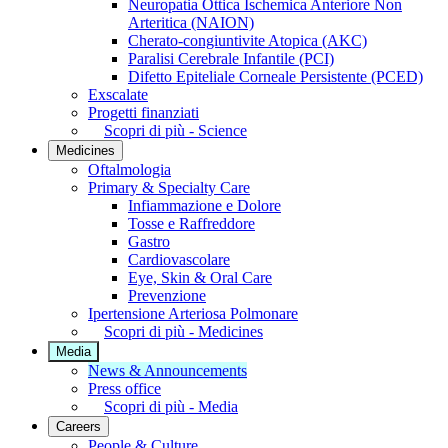
Neuropatia Ottica Ischemica Anteriore Non
Arteritica (NAION)
Cherato-congiuntivite Atopica (AKC)
Paralisi Cerebrale Infantile (PCI)
Difetto Epiteliale Corneale Persistente (PCED)
Exscalate
Progetti finanziati
Scopri di più - Science
Medicines
Oftalmologia
Primary & Specialty Care
Infiammazione e Dolore
Tosse e Raffreddore
Gastro
Cardiovascolare
Eye, Skin & Oral Care
Prevenzione
Ipertensione Arteriosa Polmonare
Scopri di più - Medicines
Media
News & Announcements
Press office
Scopri di più - Media
Careers
People & Culture