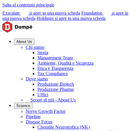
Salta al contenuto principale
Exscalate
si apre in una nuova scheda
Foundation
si apre in
una nuova scheda
Holdings
si apre in una nuova scheda
About Us
Chi siamo
Storia
Management Team
Ambiente, Qualità e Sicurezza
Etica e Trasparenza
Tax Compliance
Dove siamo
Produzione Biotech
Produzione Pharma
Uffici
Scopri di più - About Us
Science
Nerve Growth Factor
Pipeline
Disease Focus
Cheratite Neurotrofica (NK)