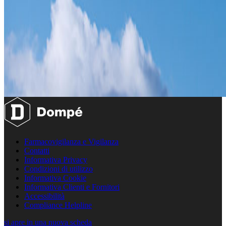
Farmacovigilanza e Vigilanza
Contatti
Informativa Privacy
Condizioni di utilizzo
Informativa Cookie
Informativa Clienti e Fornitori
Accessibilità
Compliance Helpline
si apre in una nuova scheda