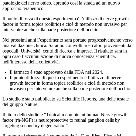
patologie del nervo ottico, aprendo così la strada ad un nuovo
approccio terapeutico.
Il punto di forza di questo esperimento è l’utilizzo di nerve growth
factor in forma topica (collirio) e cioè di metodo non invasivo per
intervenire anche sulla parte posteriore dell’occhio.
Nei prossimi anni l’esperimento sarà portato progressivamente verso
una validazione clinica. Saranno coinvolti ricercatori provenienti da
ospedali, Università, centri di ricerca e imprese. Il risultato sarà in
ogni caso l’accumulazione di nuova conoscenza scientifica,
nell’interesse della collettività.
Il farmaco è stato approvato dalla FDA nel 2024.
Il punto di forza di questo esperimento è l’utilizzo di nerve
growth factor in forma topica (collirio) e cioè di metodo non
invasivo per intervenire anche sulla parte posteriore dell’occhio.
Lo studio è stato pubblicato su Scientific Reports, una delle testate
del gruppo Nature.
Il titolo dello studio è “Topical recombinant human Nerve growth
factor (rh-NGF) is neuroprotective to retinal ganglion cells by
targeting secondary degeneration”.
Il gruppo di ricercatori è composto da Li Guo, Elena Fico e M.