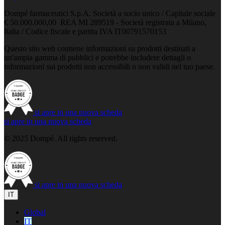
Dompé farmaceutici S.p.A. Società a socio unico / Capitale sociale
€ 50.000.000,00 REA MI 289519 - Società registrata a Milano,
Italia / Codice fiscale e partita IVA IT00791570153
Questo sito web contiene informazioni su prodotti destinati a
un'ampia gamma di pubblici e potrebbe includere dettagli o
informazioni sui prodotti non accessibili o non validi nel tuo paese.
si apre in una nuova scheda
si apre in una nuova scheda
© 2025 Dompé. All rights reserved.
si apre in una nuova scheda
IT
Global
IT