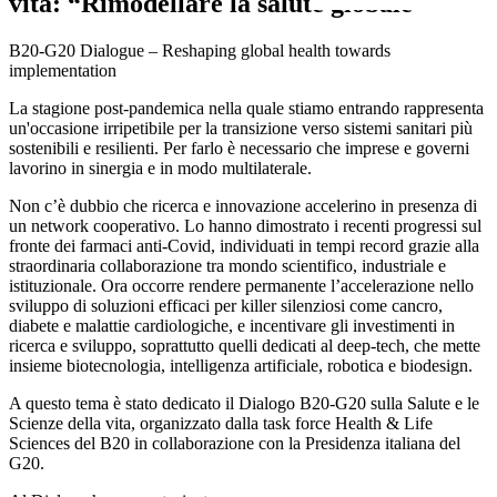
vita: “Rimodellare la salute globale"
B20-G20 Dialogue – Reshaping global health towards
implementation
La stagione post-pandemica nella quale stiamo entrando rappresenta
un'occasione irripetibile per la transizione verso sistemi sanitari più
sostenibili e resilienti. Per farlo è necessario che imprese e governi
lavorino in sinergia e in modo multilaterale.
Non c’è dubbio che ricerca e innovazione accelerino in presenza di
un network cooperativo. Lo hanno dimostrato i recenti progressi sul
fronte dei farmaci anti-Covid, individuati in tempi record grazie alla
straordinaria collaborazione tra mondo scientifico, industriale e
istituzionale. Ora occorre rendere permanente l’accelerazione nello
sviluppo di soluzioni efficaci per killer silenziosi come cancro,
diabete e malattie cardiologiche, e incentivare gli investimenti in
ricerca e sviluppo, soprattutto quelli dedicati al deep-tech, che mette
insieme biotecnologia, intelligenza artificiale, robotica e biodesign.
A questo tema è stato dedicato il Dialogo B20-G20 sulla Salute e le
Scienze della vita, organizzato dalla task force Health & Life
Sciences del B20 in collaborazione con la Presidenza italiana del
G20.