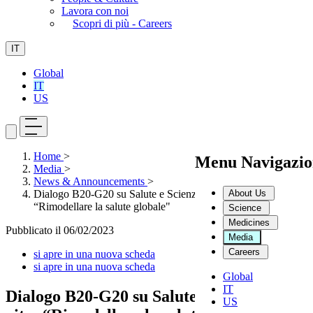
Lavora con noi
Scopri di più - Careers
IT
Global
IT
US
Home
>
Menu Navigazio
Media
>
News & Announcements
>
About Us
Dialogo B20-G20 su Salute e Scienze della vita:
“Rimodellare la salute globale"
Science
Medicines
Pubblicato il
06/02/2023
Media
Careers
si apre in una nuova scheda
si apre in una nuova scheda
Global
IT
Dialogo B20-G20 su Salute e Scienze della
US