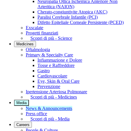
Neuropatia Ottica Ischemica Anteriore Non
Arteritica (NAION)
Cherato-congiuntivite Atopica (AKC)
Paralisi Cerebrale Infantile (PCI)
Difetto Epiteliale Corneale Persistente (PCED)
Exscalate
Progetti finanziati
Scopri di più - Science
Medicines
Oftalmologia
Primary & Specialty Care
Infiammazione e Dolore
Tosse e Raffreddore
Gastro
Cardiovascolare
Eye, Skin & Oral Care
Prevenzione
Ipertensione Arteriosa Polmonare
Scopri di più - Medicines
Media
News & Announcements
Press office
Scopri di più - Media
Careers
People & Culture