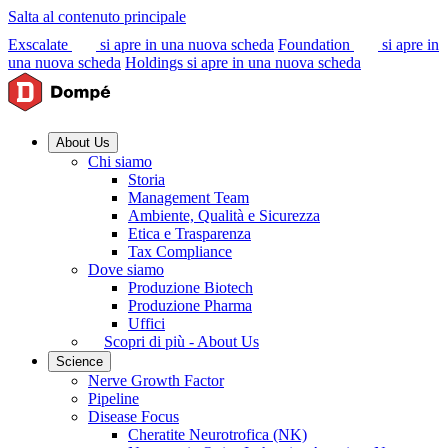
Salta al contenuto principale
Exscalate
si apre in una nuova scheda
Foundation
si apre in
una nuova scheda
Holdings
si apre in una nuova scheda
About Us
Chi siamo
Storia
Management Team
Ambiente, Qualità e Sicurezza
Etica e Trasparenza
Tax Compliance
Dove siamo
Produzione Biotech
Produzione Pharma
Uffici
Scopri di più - About Us
Science
Nerve Growth Factor
Pipeline
Disease Focus
Cheratite Neurotrofica (NK)