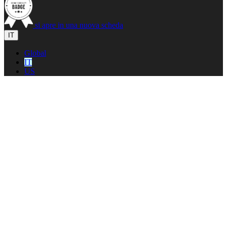
si apre in una nuova scheda
IT
Global
IT
US