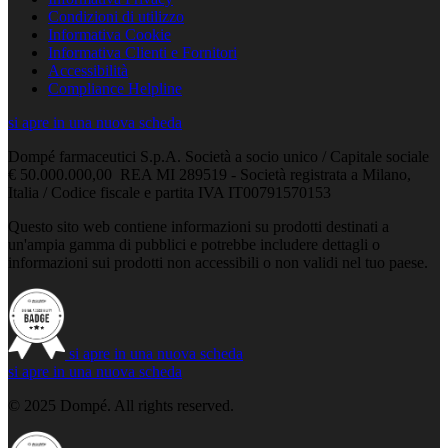
Condizioni di utilizzo
Informativa Cookie
Informativa Clienti e Fornitori
Accessibilità
Compliance Helpline
si apre in una nuova scheda
Dompé farmaceutici S.p.A. Società a socio unico / Capitale sociale
€ 50.000.000,00 REA MI 289519 - Società registrata a Milano,
Italia / Codice fiscale e partita IVA IT00791570153
Questo sito web contiene informazioni su prodotti destinati a
un'ampia gamma di pubblici e potrebbe includere dettagli o
informazioni sui prodotti non accessibili o non validi nel tuo paese.
si apre in una nuova scheda
si apre in una nuova scheda
© 2025 Dompé. All rights reserved.