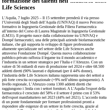
formazione dei talenti nell’industria delle
Life Sciences
L’Aquila, 7 luglio 2025 – Il 15 settembre prenderà il via presso
l’Università degli Studi dell’Aquila (UNIVAQ) il nuovo Percorso
formativo in Ingegneria Gestionale della Filiera Farmaceutica
all’interno del Corso di Laurea Magistrale in Ingegneria Gestionale
(LM31). Il progetto nasce dalla collaborazione tra UNIVAQ e
Dompé farmaceutici, una delle principali aziende biofarmaceutiche
italiane, che già supporta lo sviluppo di figure professionali
altamente specializzate nel settore delle Life Sciences anche
attraverso Fondazione Dompé. Questa nuova collaborazione
pubblico-privato rafforza il legame tra il mondo accademico e
l’industria in un settore strategico per l’Italia e l’Abruzzo. Con un
valore di 56 miliardi di euro di produzione nel 2024 e oltre 68.500
addetti diretti (90% laureati e diplomati (per il 44% donne),
l’industria delle Life Sciences italiana rappresenta uno dei settori a
più forte crescita occupazionale (+9% nell’ultimo quinquennio). A
livello regionale, L’Abruzzo conta 1300 addetti diretti che
raggiungono i 3mila con i settori fornitori. A L'Aquila l'export della
farmaceutica è cresciuto del 58% e il settore è primo con il 53%
dell'export manifatturiero nel 2023 (44% nel 2021). L’accordo tratta
di un ponte fondamentale per formare professionisti pronti a
rispondere alle esigenze di un settore in forte crescita, grazie al