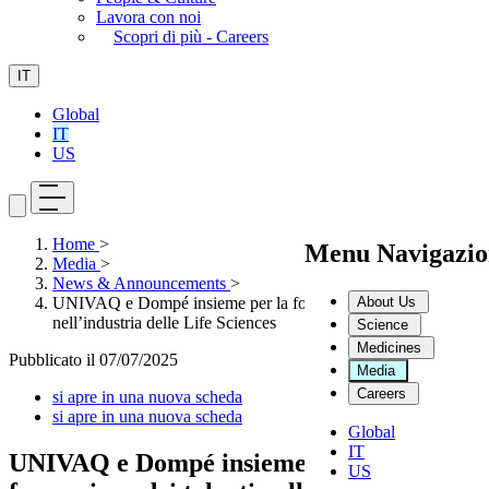
Lavora con noi
Scopri di più - Careers
IT
Global
IT
US
Home
>
Menu Navigazio
Media
>
News & Announcements
>
About Us
UNIVAQ e Dompé insieme per la formazione dei talenti
nell’industria delle Life Sciences
Science
Medicines
Pubblicato il
07/07/2025
Media
Careers
si apre in una nuova scheda
si apre in una nuova scheda
Global
IT
UNIVAQ e Dompé insieme per la
US