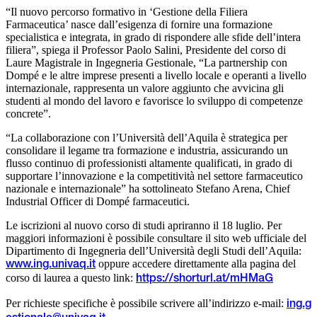
“Il nuovo percorso formativo in ‘Gestione della Filiera
Farmaceutica’ nasce dall’esigenza di fornire una formazione
specialistica e integrata, in grado di rispondere alle sfide dell’intera
filiera”, spiega il Professor Paolo Salini, Presidente del corso di
Laure Magistrale in Ingegneria Gestionale, “La partnership con
Dompé e le altre imprese presenti a livello locale e operanti a livello
internazionale, rappresenta un valore aggiunto che avvicina gli
studenti al mondo del lavoro e favorisce lo sviluppo di competenze
concrete”.
“La collaborazione con l’Università dell’Aquila è strategica per
consolidare il legame tra formazione e industria, assicurando un
flusso continuo di professionisti altamente qualificati, in grado di
supportare l’innovazione e la competitività nel settore farmaceutico
nazionale e internazionale” ha sottolineato Stefano Arena, Chief
Industrial Officer di Dompé farmaceutici.
Le iscrizioni al nuovo corso di studi apriranno il 18 luglio. Per
maggiori informazioni è possibile consultare il sito web ufficiale del
Dipartimento di Ingegneria dell’Università degli Studi dell’Aquila:
oppure accedere direttamente alla pagina del
www.ing.univaq.it
corso di laurea a questo link:
https://shorturl.at/mHMaG
Per richieste specifiche è possibile scrivere all’indirizzo e-mail:
ing.g