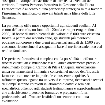
sostegno di Dompé farmaceutici e di altre realtà aziendali del
territorio. Il nuovo Percorso formativo in Gestione della Filiera
Farmaceutica è al centro di una partnership strategica mira a favorire
l’inserimento qualificato di giovani talenti nella filiera delle Life
Sciences.
La partnership offre nuove opportunità agli studenti aquilani. Al
centro dell’accordo, un fondo di 120mila euro per erogare fino al
2030, 18 borse di studio biennali del valore di 6.000 euro ciascuna.
Inoltre, a partire dal secondo anno, gli studenti più meritevoli
potranno concorrere a due premi universitari annuali da 1.500 euro
ciascuno, riconoscimenti assegnati in base al merito accademico e al
reddito familiare.
L’esperienza formativa si completa con la possibilità di effettuare
tirocini curriculari e sviluppare tesi di laurea direttamente presso lo
stabilimento Dompé di Campo di Pile a L’Aquila, un’occasione
unica per immergersi in maniera concreta nel mondo dell’industria
farmaceutica e mettere in pratica le conoscenze acquisite. A
rafforzare questo legame tra università e impresa, ricercatori e tecnici
di Dompé saranno coinvolti in laboratori didattici e seminari
specialistici, offrendo agli studenti testimonianze e approfondimenti
che arricchiscono il percorso formativo e preparano i futuri
professionisti ad affrontare le sfide di un settore in continua
evoluzione.