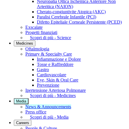
Neuropatia Ottica Ischemica Anteriore Non
Arteritica (NAION)
Cherato-congiuntivite Atopica (AKC)
Paralisi Cerebrale Infantile (PCI)
Difetto Epiteliale Corneale Persistente (PCED)
Exscalate
Progetti finanziati
Scopri di più - Science
Medicines
Oftalmologia
Primary & Specialty Care
Infiammazione e Dolore
Tosse e Raffreddore
Gastro
Cardiovascolare
Eye, Skin & Oral Care
Prevenzione
Ipertensione Arteriosa Polmonare
Scopri di più - Medicines
Media
News & Announcements
Press office
Scopri di più - Media
Careers
People & Culture