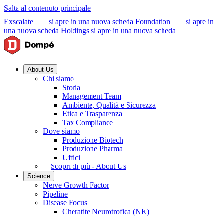
Salta al contenuto principale
Exscalate
si apre in una nuova scheda
Foundation
si apre in
una nuova scheda
Holdings
si apre in una nuova scheda
About Us
Chi siamo
Storia
Management Team
Ambiente, Qualità e Sicurezza
Etica e Trasparenza
Tax Compliance
Dove siamo
Produzione Biotech
Produzione Pharma
Uffici
Scopri di più - About Us
Science
Nerve Growth Factor
Pipeline
Disease Focus
Cheratite Neurotrofica (NK)