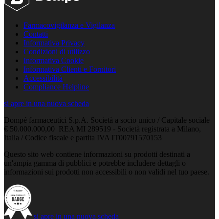
Farmacovigilanza e Vigilanza
Contatti
Informativa Privacy
Condizioni di utilizzo
Informativa Cookie
Informativa Clienti e Fornitori
Accessibilità
Compliance Helpline
si apre in una nuova scheda
Dompé farmaceutici S.p.A. Società a socio unico / Capitale sociale
€ 50.000.000,00 REA MI 289519 - Società registrata a Milano,
Italia / Codice fiscale e partita IVA IT00791570153
Questo sito web contiene informazioni su prodotti destinati a
un'ampia gamma di pubblici e potrebbe includere dettagli o
informazioni sui prodotti non accessibili o non validi nel tuo paese.
si apre in una nuova scheda