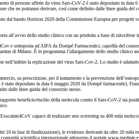
attamento di persone affette da virus Sars-CoV-2 è stato depositato in da
ure che ne potranno derivare, così come definito dalle linee guida del c
uto dal bando Horizon 2020 della Commissione Europea per progetti volt
ra all’avvio dello studio clinico con un prodotto a base di raloxifene 
e4Cov e sottoposta ad AIFA da Dompé Farmaceutici, capofila del consor
as di Milano. È in programma l’allargamento dello studio clinico anche a
fene nell’inibire la replicazione del virus Sars-Cov-2. Lo studio è adatta
ommercio, su prescrizione, per il trattamento e la prevenzione dell’osteop
-2 è stato depositato in data 6 maggio 2020 da Dompé farmaceutici, Frau
nito dalle linee guida del consorzio stesso.
apporto beneficio/rischio della molecola contro il Sars-CoV-2 sia positi
nico.
o Exscalate4CoV capace di realizzare uno screening su 400 mila molecole 
ri 10 in fase di finalizzazione), le evidenze derivanti da oltre 20 mila e
a comunità scientifica internazionale attraverso il portale www.mediate.e