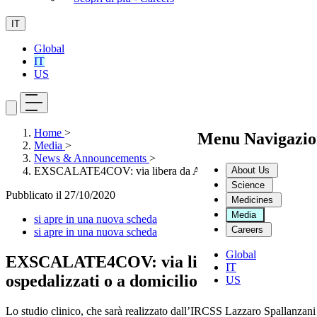
IT
Global
IT
US
Home
>
Menu Navigazio
Media
>
News & Announcements
>
About Us
EXSCALATE4COV: via libera da AIFA ad avvio studio clinico su r
Science
Pubblicato il
27/10/2020
Medicines
Media
si apre in una nuova scheda
Careers
si apre in una nuova scheda
Global
EXSCALATE4COV: via libera da AIFA ad avvi
IT
ospedalizzati o a domicilio
US
Lo studio clinico, che sarà realizzato dall’IRCSS Lazzaro Spallanzani 