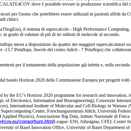
CALATE4COV dove è possibile trovare la produzione scientifica del c
i per l'uomo che potrebbero essere utilizzati in pazienti affetti da CO
di clinici.
aThogEns), il sistema di supercalcolo - High Performance Computing, 
, in grado di valutare di più di tre milioni di molecole al secondo.
etaflops messi a disposizione da quattro dei maggiori supercalcolatori
3.7 Petaflops, Juwels del centro Julich - 7 Petaflops) che collaborano 
tenti per il trattamento della popolazione già infetta e, nella seconda 
dal bando Horizon 2020 della Commissione Europea per progetti volti a 
ed by the EU’s Horizon 2020 programme for research and innovation, 
ept. of Electronics, Information and Bioengineering), Consorzio Inter
ces), International Institute of Molecular and Cell Biology in Warsaw 
upercomputing Centre, Forschungszentrum Jülich, Università Federico II
pplied Physics), Associazione Big Data, Istituto Nazionale di Fisica N
League: ENI, Alfasigma, CFEL Center fo
e4cov.eu/consortium.html
iversity of Basel Innovation Office, University of Basel Department o