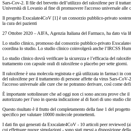
Sars-Cov-2. Il file del brevetto dell’utilizzo del raloxifene per il tr
Università di Lovanio al fine di promuovere l'accesso universale alle c
Il progetto Exscalate4CoV [1] è un consorzio pubblico-privato sosten
la cura dei pazienti
27 Ottobre 2020 – AIFA, Agenzia Italiana del Farmaco, ha dato via libe
Lo studio clinico, promosso dal consorzio pubblico-privato Exscalat
coordina lo studio. Lo studio clinico coinvolgerà anche l’IRCSS Humanit
Lo studio clinico dovrà verificare la sicurezza e l’efficacia del raloxi
trattamento con capsule orali di raloxifene o placebo per sette giorni.
Il raloxifene è una molecola registrata e già utilizzata in farmaci in c
del raloxifene per il trattamento di persone affette da virus Sars-CoV
l'accesso universale alle cure che ne potranno derivare, così come defi
È importante sottolineare che ad oggi non ci sono ancora prove che il r
autorizzato per l’uso in questa indicazione al di fuori di uno studio cli
Questo risultato è il frutto del completamento della fase 1 del progett
specifico per valutare 10000 molecole promettenti.
I dati fin qui generati da Exscalate4CoV - 10 articoli peer reviewed (alt
cui effettuare nuove simulazioni - sono stati messi a disposizione dell