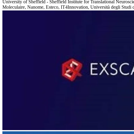
University of Sheffield - Sheffield Institute for Translational Neu
Moleculaire, Nanome, Esteco, IT4Innovation, Università degli Studi de