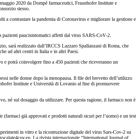
ta 6 maggio 2020 da Dompé farmaceutici, Fraunhofer Institute e
onsorzio stesso.
i a contrastare la pandemia di Coronavirus e migliorare la gestione e
in pazienti paucisintomatici affetti dal virus SARS-CoV-2.
zio, sarà realizzato dall’IRCCS Lazzaro Spallanzani di Roma, che
d altri centri in Italia e in altri Paesi.
tivo e potrà coinvolgere fino a 450 pazienti che riceveranno un
orosi nelle donne dopo la menopausa. Il file del brevetto dell’utilizzo
nhofer Institute e Università di Lovanio al fine di promuovere
vo, né sul dosaggio da utilizzare. Per questa ragione, il farmaco non è
(farmaci già approvati e prodotti naturali sicuri per l’uomo) e un test
sperimenti in vitro e la ricostruzione digitale del virus Sars-Cov-2 su
xscalate4cov.eu. La rivista internazionale “International Journal of