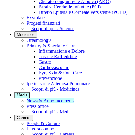
Cherato-congiuntivite Atopica (AKC)
Paralisi Cerebrale Infantile (PCI)
Difetto Epiteliale Corneale Persistente (PCED)
Exscalate
Progetti finanziati
Scopri di più - Science
Medicines
Oftalmologia
Primary & Specialty Care
Infiammazione e Dolore
Tosse e Raffreddore
Gastro
Cardiovascolare
Eye, Skin & Oral Care
Prevenzione
Ipertensione Arteriosa Polmonare
Scopri di più - Medicines
Media
News & Announcements
Press office
Scopri di più - Media
Careers
People & Culture
Lavora con noi
Scopri di più - Careers