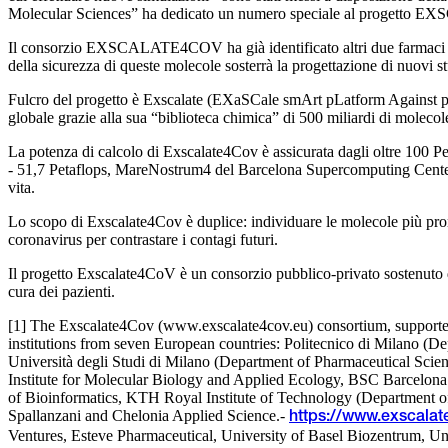
Molecular Sciences” ha dedicato un numero speciale al progetto EXS
Il consorzio EXSCALATE4COV ha già identificato altri due farmaci sicur
della sicurezza di queste molecole sosterrà la progettazione di nuovi stu
Fulcro del progetto è Exscalate (EXaSCale smArt pLatform Against p
globale grazie alla sua “biblioteca chimica” di 500 miliardi di molecole
La potenza di calcolo di Exscalate4Cov è assicurata dagli oltre 100 P
- 51,7 Petaflops, MareNostrum4 del Barcelona Supercomputing Center -1
vita.
Lo scopo di Exscalate4Cov è duplice: individuare le molecole più promet
coronavirus per contrastare i contagi futuri.
Il progetto Exscalate4CoV è un consorzio pubblico-privato sostenuto 
cura dei pazienti.
[1] The Exscalate4Cov (www.exscalate4cov.eu) consortium, support
institutions from seven European countries: Politecnico di Milano (D
Università degli Studi di Milano (Department of Pharmaceutical Scien
Institute for Molecular Biology and Applied Ecology, BSC Barcelona S
of Bioinformatics, KTH Royal Institute of Technology (Department of A
Spallanzani and Chelonia Applied Science.-
https://www.exscalat
Ventures, Esteve Pharmaceutical, University of Basel Biozentrum, Un