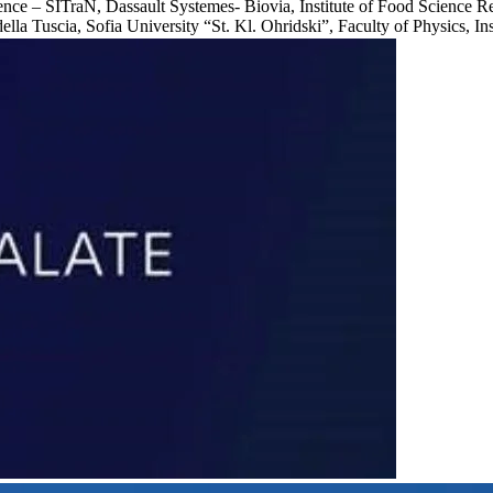
roscience – SITraN, Dassault Systemes- Biovia, Institute of Food Scie
lla Tuscia, Sofia University “St. Kl. Ohridski”, Faculty of Physics, In