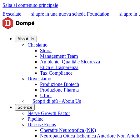
Salta al contenuto principale
Exscalate
si apre in una nuova scheda
Foundation
si apre in
About Us
Chi siamo
Storia
Management Team
Ambiente, Qualità e Sicurezza
Etica e Trasparenza
Tax Compliance
Dove siamo
Produzione Biotech
Produzione Pharma
Uffici
Scopri di più - About Us
Science
Nerve Growth Factor
Pipeline
Disease Focus
Cheratite Neurotrofica (NK)
Neuropatia Ottica Ischemica Anteriore Non Arter