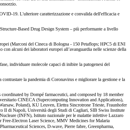
onsorzio.
VID-19. L'ulteriore caratterizzazione e convalida dell'efficacia e
Structure-Based Drug Design System – più performante a livello
 europei (Marconi del Cineca di Bologna - 150 Petaflops; HPC5 di ENI
con alcuni dei laboratori europei all’avanguardia nelle scienze della
fase, individuare molecole capaci di inibire la patogenesi del
contrastare la pandemia di Coronavirus e migliorare la gestione e la
is coordinated by Dompé farmaceutici, and composed by 18 member
universitario CINECA (Supercomputing Innovation and Applications),
(Warsaw, Poland), KU Leuven, Elettra Sincrotrone Trieste, Fraunhofer
 di Napoli, Università degli Studi di Cagliari, SIB Swiss Institute
ucleare (INFN), Istituto nazionale per le malattie infettive Lazzaro
r Free-Electron Laser Science, MMV Medicines for Malaria
f Pharmaceutical Sciences, D-wave, Pierre fabre, Greenpharma,