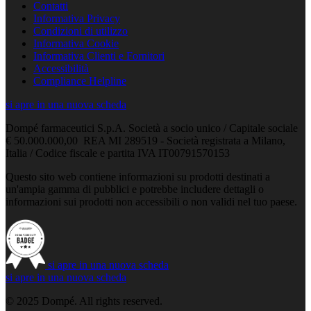
Contatti
Informativa Privacy
Condizioni di utilizzo
Informativa Cookie
Informativa Clienti e Fornitori
Accessibilità
Compliance Helpline
si apre in una nuova scheda
Dompé farmaceutici S.p.A. Società a socio unico / Capitale sociale
€ 50.000.000,00 REA MI 289519 - Società registrata a Milano,
Italia / Codice fiscale e partita IVA IT00791570153
Questo sito web contiene informazioni su prodotti destinati a
un'ampia gamma di pubblici e potrebbe includere dettagli o
informazioni sui prodotti non accessibili o non validi nel tuo paese.
si apre in una nuova scheda
si apre in una nuova scheda
© 2025 Dompé. All rights reserved.