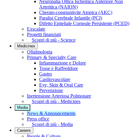
Neuropatia Ottica Ischemica Anteriore Non
Arteritica (NAION)
Cherato-congiuntivite Atopica (AKC)
Paralisi Cerebrale Infantile (PCI)
Difetto Epiteliale Corneale Persistente (PCED)
Exscalate
Progetti finanziati
Scopri di più - Science
Medicines
Oftalmologia
Primary & Specialty Care
Infiammazione e Dolore
Tosse e Raffreddore
Gastro
Cardiovascolare
Eye, Skin & Oral Care
Prevenzione
Ipertensione Arteriosa Polmonare
Scopri di più - Medicines
Media
News & Announcements
Press office
Scopri di più - Media
Careers
People & Culture