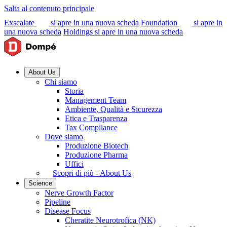
Salta al contenuto principale
Exscalate
si apre in una nuova scheda
Foundation
si apre in
una nuova scheda
Holdings
si apre in una nuova scheda
About Us
Chi siamo
Storia
Management Team
Ambiente, Qualità e Sicurezza
Etica e Trasparenza
Tax Compliance
Dove siamo
Produzione Biotech
Produzione Pharma
Uffici
Scopri di più - About Us
Science
Nerve Growth Factor
Pipeline
Disease Focus
Cheratite Neurotrofica (NK)