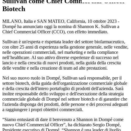
Sullivan come Chief Commercial Officer
Biotech
MILANO, Italia e SAN MATEO, California, 10 ottobre 2023 -
Dompé ha annunciato oggi la nomina di Shannon K. Sullivan a
Chief Commercial Officer (CCO), con effetto immediato.
Sullivan è un'esperta e rispettata leader del settore biofarmaceutico,
con oltre 25 anni di esperienza nella gestione generale, nelle vendite,
nelle operazioni commerciali, nel marketing e nella compliance
nell’healthcare. Al suo attivo diverse esperienze di successo nel
lancio e nella crescita di nuovi prodotti, nella guida della crescita
delle vendite e nella creazione di team ad alte prestazioni.
Nel suo nuovo ruolo in Dompé, Sullivan sarà responsabile, per il
settore biotech, della guida dell'organizzazione commerciale globale
e della crescita dell'intero portafoglio di prodotti dell'azienda. Sarà
inoltre responsabile dello sviluppo e dell'esecuzione della strategia
commerciale globale di Dompé nel settore biotech e di garantire che
l'azienda disponga dei prodotti, delle persone e dei processi adeguati
a raggiungere i propri obiettivi commerciali.
“Siamo entusiasti di dare il benvenuto a Shannon in Dompé come
nuovo Chief Commercial Officer”, ha dichiarato Sergio Dompé,
Presidente esecutivo di Dompé. “Shannon è una leader di livello