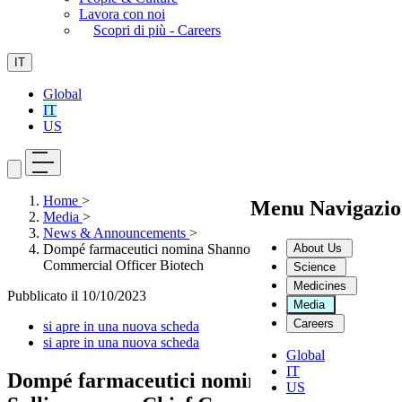
Lavora con noi
Scopri di più - Careers
IT
Global
IT
US
Home
>
Menu Navigazio
Media
>
News & Announcements
>
About Us
Dompé farmaceutici nomina Shannon K. Sullivan come Chief
Commercial Officer Biotech
Science
Medicines
Pubblicato il
10/10/2023
Media
Careers
si apre in una nuova scheda
si apre in una nuova scheda
Global
IT
Dompé farmaceutici nomina Shannon K.
US