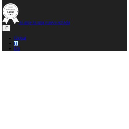
si apre in una nuova scheda
IT
Global
IT
US