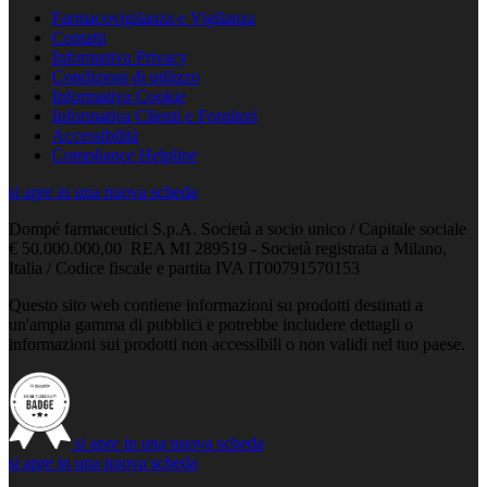
Farmacovigilanza e Vigilanza
Contatti
Informativa Privacy
Condizioni di utilizzo
Informativa Cookie
Informativa Clienti e Fornitori
Accessibilità
Compliance Helpline
si apre in una nuova scheda
Dompé farmaceutici S.p.A. Società a socio unico / Capitale sociale
€ 50.000.000,00 REA MI 289519 - Società registrata a Milano,
Italia / Codice fiscale e partita IVA IT00791570153
Questo sito web contiene informazioni su prodotti destinati a
un'ampia gamma di pubblici e potrebbe includere dettagli o
informazioni sui prodotti non accessibili o non validi nel tuo paese.
si apre in una nuova scheda
si apre in una nuova scheda