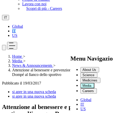
Lavora con noi
Scopri di più - Careers
IT
Global
IT
US
Home
>
Menu Navigazio
Media
>
News & Announcements
>
About Us
Attenzione al benessere e prevenzione continua, l’impegno
Dompé al fianco dello sportivo
Science
Medicines
Pubblicato il
19/03/2017
Media
Careers
si apre in una nuova scheda
si apre in una nuova scheda
Global
IT
Attenzione al benessere e prevenzione
US