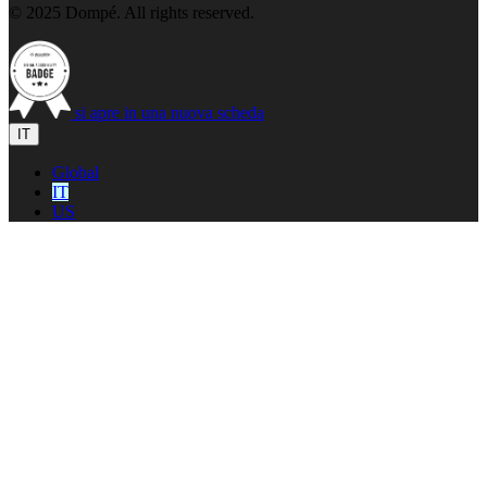
© 2025 Dompé. All rights reserved.
si apre in una nuova scheda
IT
Global
IT
US