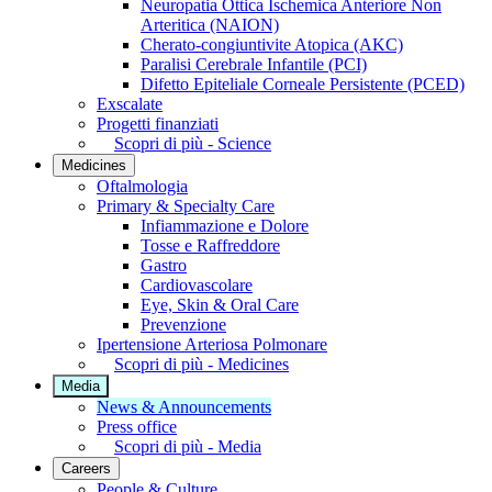
Neuropatia Ottica Ischemica Anteriore Non
Arteritica (NAION)
Cherato-congiuntivite Atopica (AKC)
Paralisi Cerebrale Infantile (PCI)
Difetto Epiteliale Corneale Persistente (PCED)
Exscalate
Progetti finanziati
Scopri di più - Science
Medicines
Oftalmologia
Primary & Specialty Care
Infiammazione e Dolore
Tosse e Raffreddore
Gastro
Cardiovascolare
Eye, Skin & Oral Care
Prevenzione
Ipertensione Arteriosa Polmonare
Scopri di più - Medicines
Media
News & Announcements
Press office
Scopri di più - Media
Careers
People & Culture