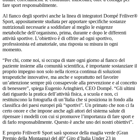
fare sport responsabilmente.
Al fianco degli sportivi anche la linea di integratori Dompé Friliver®
Sport, appositamente studiata per apportare specifiche sostanze
nutrizionali necessarie a soddisfare al meglio le esigenze
metaboliche dell’organismo, prima, durante e dopo le differenti
attività sportive. L’obiettivo è di offrire ad ogni sportivo,
professionista ed amatoriale, una risposta su misura in ogni
momento.
“Per chi, come noi, si occupa di stare ogni giorno al fianco del
paziente insieme alla comunità scientifica, è importante sostanziare il
proprio impegno non solo nella ricerca continua di soluzioni
terapeutiche innovative, ma anche e soprattutto nel favorire
un’attenzione sempre più consapevole alla prevenzione e al concetto
di benessere”, spiega Eugenio Aringhieri, CEO Dompé. “Gli ultimi
dati riguardo la pratica dell’attività fisica, a scuola e non, ci
restituiscono la fotografia di un’Italia che si posiziona in fondo alla
classifica dei paesi europei più “sportivi”. Un primato che non ci fa
certo onore e che impone anche agli attori del sistema salute di
ripensare i modelli con cui si promuove l’importanza di fare sport e
di farlo responsabilmente. Questo è anche uno dei nostri obiettivi”.
E proprio Friliver® Sport sarà sponsor della maglia verde (Gran
Premio della Montagna) del 40° Giro d’Italia Under 23 in