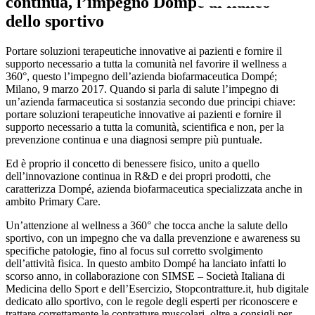
continua, l’impegno Dompé al fianco
dello sportivo
Portare soluzioni terapeutiche innovative ai pazienti e fornire il
supporto necessario a tutta la comunità nel favorire il wellness a
360°, questo l’impegno dell’azienda biofarmaceutica Dompé;
Milano, 9 marzo 2017. Quando si parla di salute l’impegno di
un’azienda farmaceutica si sostanzia secondo due principi chiave:
portare soluzioni terapeutiche innovative ai pazienti e fornire il
supporto necessario a tutta la comunità, scientifica e non, per la
prevenzione continua e una diagnosi sempre più puntuale.
Ed è proprio il concetto di benessere fisico, unito a quello
dell’innovazione continua in R&D e dei propri prodotti, che
caratterizza Dompé, azienda biofarmaceutica specializzata anche in
ambito Primary Care.
Un’attenzione al wellness a 360° che tocca anche la salute dello
sportivo, con un impegno che va dalla prevenzione e awareness su
specifiche patologie, fino al focus sul corretto svolgimento
dell’attività fisica. In questo ambito Dompé ha lanciato infatti lo
scorso anno, in collaborazione con SIMSE – Società Italiana di
Medicina dello Sport e dell’Esercizio, Stopcontratture.it, hub digitale
dedicato allo sportivo, con le regole degli esperti per riconoscere e
trattare correttamente le contratture muscolari, oltre a consigli per