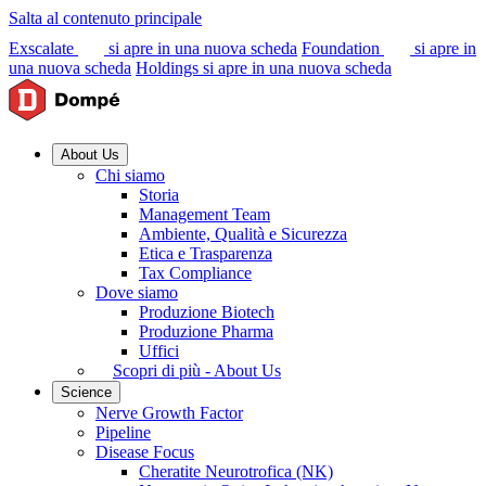
Salta al contenuto principale
Exscalate
si apre in una nuova scheda
Foundation
si apre in
una nuova scheda
Holdings
si apre in una nuova scheda
About Us
Chi siamo
Storia
Management Team
Ambiente, Qualità e Sicurezza
Etica e Trasparenza
Tax Compliance
Dove siamo
Produzione Biotech
Produzione Pharma
Uffici
Scopri di più - About Us
Science
Nerve Growth Factor
Pipeline
Disease Focus
Cheratite Neurotrofica (NK)