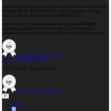
Dompé farmaceutici S.p.A. Società a socio unico / Capitale sociale
€ 50.000.000,00 REA MI 289519 - Società registrata a Milano,
Italia / Codice fiscale e partita IVA IT00791570153
Questo sito web contiene informazioni su prodotti destinati a
un'ampia gamma di pubblici e potrebbe includere dettagli o
informazioni sui prodotti non accessibili o non validi nel tuo paese.
si apre in una nuova scheda
si apre in una nuova scheda
© 2025 Dompé. All rights reserved.
si apre in una nuova scheda
IT
Global
IT