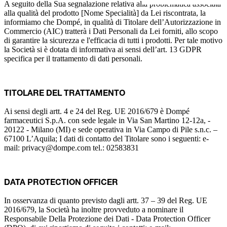
A seguito della Sua segnalazione relativa alla problematica associata
alla qualità del prodotto [Nome Specialità] da Lei riscontrata, la
informiamo che Dompé, in qualità di Titolare dell’Autorizzazione in
Commercio (AIC) tratterà i Dati Personali da Lei forniti, allo scopo
di garantire la sicurezza e l'efficacia di tutti i prodotti. Per tale motivo
la Società si è dotata di informativa ai sensi dell’art. 13 GDPR
specifica per il trattamento di dati personali.
TITOLARE DEL TRATTAMENTO
Ai sensi degli artt. 4 e 24 del Reg. UE 2016/679 è Dompé
farmaceutici S.p.A. con sede legale in Via San Martino 12-12a, -
20122 - Milano (MI) e sede operativa in Via Campo di Pile s.n.c. –
67100 L’Aquila; I dati di contatto del Titolare sono i seguenti: e-
mail: privacy@dompe.com tel.: 02583831
DATA PROTECTION OFFICER
In osservanza di quanto previsto dagli artt. 37 – 39 del Reg. UE
2016/679, la Società ha inoltre provveduto a nominare il
Responsabile Della Protezione dei Dati - Data Protection Officer