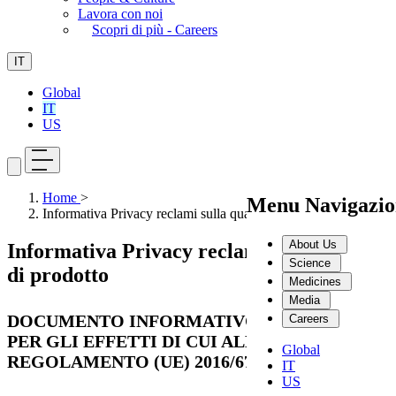
Lavora con noi
Scopri di più - Careers
IT
Global
IT
US
Home
>
Menu Navigazio
Informativa Privacy reclami sulla qualità di prodotto
About Us
Informativa Privacy reclami sulla qualità
Science
di prodotto
Medicines
Media
DOCUMENTO INFORMATIVO AI SENSI E
Careers
PER GLI EFFETTI DI CUI ALL’ARTICOLO 13
Global
REGOLAMENTO (UE) 2016/679 (GDPR)
IT
US