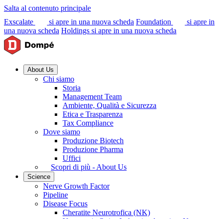
Salta al contenuto principale
Exscalate
si apre in una nuova scheda
Foundation
si apre in
una nuova scheda
Holdings
si apre in una nuova scheda
About Us
Chi siamo
Storia
Management Team
Ambiente, Qualità e Sicurezza
Etica e Trasparenza
Tax Compliance
Dove siamo
Produzione Biotech
Produzione Pharma
Uffici
Scopri di più - About Us
Science
Nerve Growth Factor
Pipeline
Disease Focus
Cheratite Neurotrofica (NK)