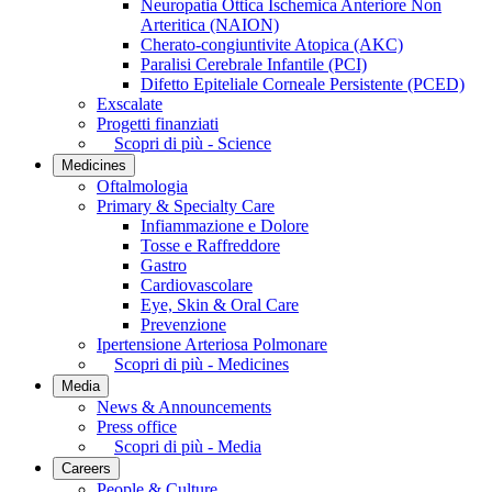
Neuropatia Ottica Ischemica Anteriore Non
Arteritica (NAION)
Cherato-congiuntivite Atopica (AKC)
Paralisi Cerebrale Infantile (PCI)
Difetto Epiteliale Corneale Persistente (PCED)
Exscalate
Progetti finanziati
Scopri di più - Science
Medicines
Oftalmologia
Primary & Specialty Care
Infiammazione e Dolore
Tosse e Raffreddore
Gastro
Cardiovascolare
Eye, Skin & Oral Care
Prevenzione
Ipertensione Arteriosa Polmonare
Scopri di più - Medicines
Media
News & Announcements
Press office
Scopri di più - Media
Careers
People & Culture