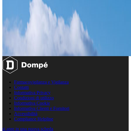
Farmacovigilanza e Vigilanza
Contatti
Informativa Privacy
Condizioni di utilizzo
Informativa Cookie
Informativa Clienti e Fornitori
Accessibilità
Compliance Helpline
si apre in una nuova scheda