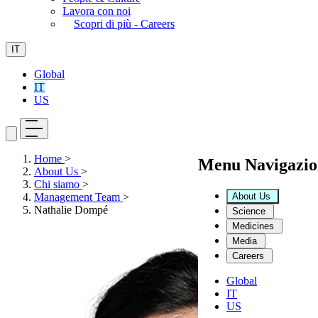
Lavora con noi
Scopri di più - Careers
IT
Global
IT
US
Home
>
Menu Navigazio
About Us
>
Chi siamo
>
About Us
Management Team
>
Nathalie Dompé
Science
Medicines
Media
Careers
Global
IT
US