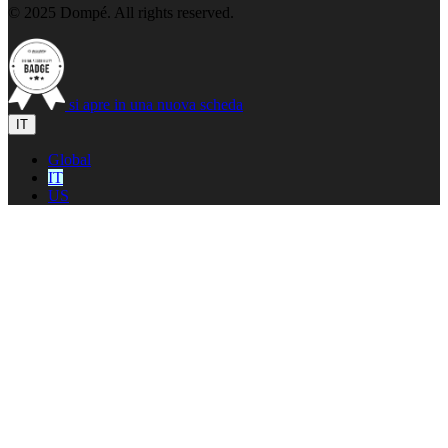
© 2025 Dompé. All rights reserved.
si apre in una nuova scheda
IT
Global
IT
US