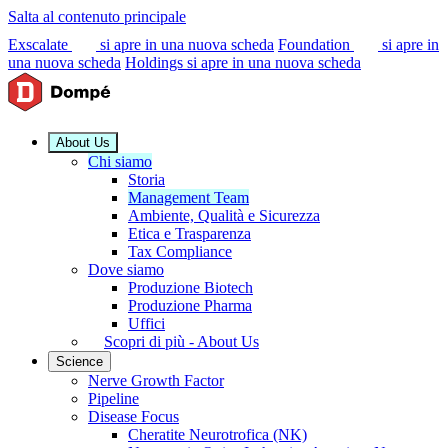
Salta al contenuto principale
Exscalate
si apre in una nuova scheda
Foundation
si apre in
una nuova scheda
Holdings
si apre in una nuova scheda
About Us
Chi siamo
Storia
Management Team
Ambiente, Qualità e Sicurezza
Etica e Trasparenza
Tax Compliance
Dove siamo
Produzione Biotech
Produzione Pharma
Uffici
Scopri di più - About Us
Science
Nerve Growth Factor
Pipeline
Disease Focus
Cheratite Neurotrofica (NK)