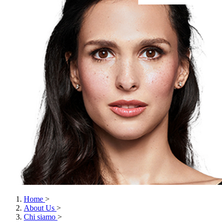
Home
>
About Us
>
Chi siamo
>