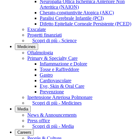
Neuropatia Ottica Ischemica Anteriore Non
Arteritica (NAION)
Cherato-congiuntivite Atopica (AKC)
Paralisi Cerebrale Infantile (PCI)
Difetto Epiteliale Corneale Persistente (PCED)
Exscalate
Progetti finanziati
Scopri di più - Science
Medicines
Oftalmologia
Primary & Specialty Care
Infiammazione e Dolore
Tosse e Raffreddore
Gastro
Cardiovascolare
Eye, Skin & Oral Care
Prevenzione
Ipertensione Arteriosa Polmonare
Scopri di più - Medicines
Media
News & Announcements
Press office
Scopri di più - Media
Careers
People & Culture