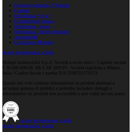
Farmacovigilanza e Vigilanza
Contatti
Informativa Privacy
Condizioni di utilizzo
Informativa Cookie
Informativa Clienti e Fornitori
Accessibilità
Compliance Helpline
si apre in una nuova scheda
Dompé farmaceutici S.p.A. Società a socio unico / Capitale sociale
€ 50.000.000,00 REA MI 289519 - Società registrata a Milano,
Italia / Codice fiscale e partita IVA IT00791570153
Questo sito web contiene informazioni su prodotti destinati a
un'ampia gamma di pubblici e potrebbe includere dettagli o
informazioni sui prodotti non accessibili o non validi nel tuo paese.
si apre in una nuova scheda
si apre in una nuova scheda