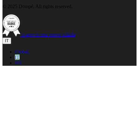
© 2025 Dompé. All rights reserved.
si apre in una nuova scheda
IT
Global
IT
US