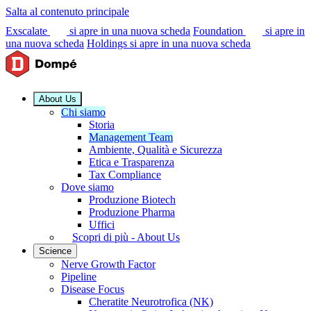
Salta al contenuto principale
Exscalate
si apre in una nuova scheda
Foundation
si apre in
una nuova scheda
Holdings
si apre in una nuova scheda
About Us
Chi siamo
Storia
Management Team
Ambiente, Qualità e Sicurezza
Etica e Trasparenza
Tax Compliance
Dove siamo
Produzione Biotech
Produzione Pharma
Uffici
Scopri di più - About Us
Science
Nerve Growth Factor
Pipeline
Disease Focus
Cheratite Neurotrofica (NK)