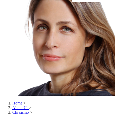
Home
>
About Us
>
Chi siamo
>