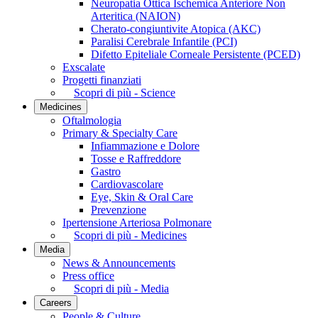
Neuropatia Ottica Ischemica Anteriore Non
Arteritica (NAION)
Cherato-congiuntivite Atopica (AKC)
Paralisi Cerebrale Infantile (PCI)
Difetto Epiteliale Corneale Persistente (PCED)
Exscalate
Progetti finanziati
Scopri di più - Science
Medicines
Oftalmologia
Primary & Specialty Care
Infiammazione e Dolore
Tosse e Raffreddore
Gastro
Cardiovascolare
Eye, Skin & Oral Care
Prevenzione
Ipertensione Arteriosa Polmonare
Scopri di più - Medicines
Media
News & Announcements
Press office
Scopri di più - Media
Careers
People & Culture