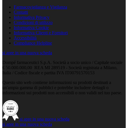
Farmacovigilanza e Vigilanza
Contatti
Informativa Privacy
Condizioni di utilizzo
Informativa Cookie
Informativa Clienti e Fornitori
Accessibilità
Compliance Helpline
si apre in una nuova scheda
Dompé farmaceutici S.p.A. Società a socio unico / Capitale sociale
€ 50.000.000,00 REA MI 289519 - Società registrata a Milano,
Italia / Codice fiscale e partita IVA IT00791570153
Questo sito web contiene informazioni su prodotti destinati a
un'ampia gamma di pubblici e potrebbe includere dettagli o
informazioni sui prodotti non accessibili o non validi nel tuo paese.
si apre in una nuova scheda
si apre in una nuova scheda