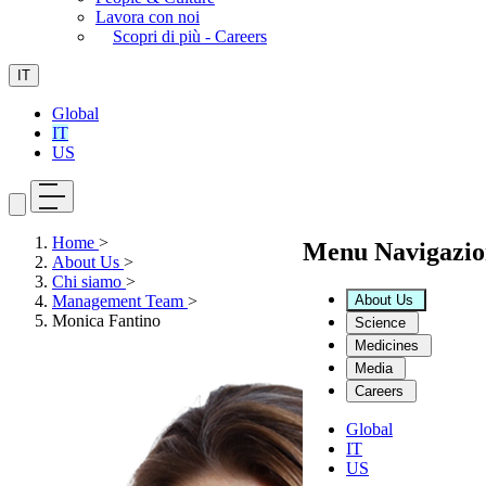
Lavora con noi
Scopri di più - Careers
IT
Global
IT
US
Home
>
Menu Navigazio
About Us
>
Chi siamo
>
About Us
Management Team
>
Monica Fantino
Science
Medicines
Media
Careers
Global
IT
US