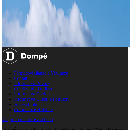
Farmacovigilanza e Vigilanza
Contatti
Informativa Privacy
Condizioni di utilizzo
Informativa Cookie
Informativa Clienti e Fornitori
Accessibilità
Compliance Helpline
si apre in una nuova scheda
Dompé farmaceutici S.p.A. Società a socio unico / Capitale sociale