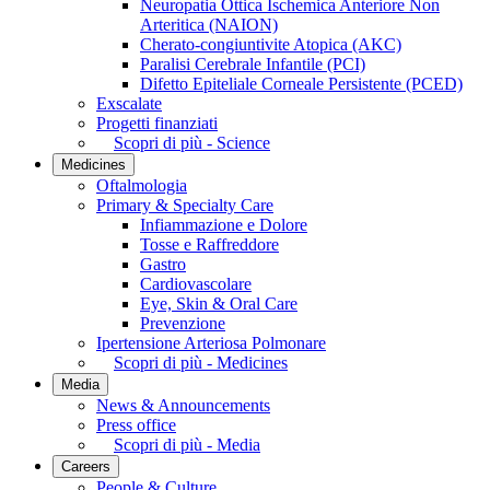
Neuropatia Ottica Ischemica Anteriore Non
Arteritica (NAION)
Cherato-congiuntivite Atopica (AKC)
Paralisi Cerebrale Infantile (PCI)
Difetto Epiteliale Corneale Persistente (PCED)
Exscalate
Progetti finanziati
Scopri di più - Science
Medicines
Oftalmologia
Primary & Specialty Care
Infiammazione e Dolore
Tosse e Raffreddore
Gastro
Cardiovascolare
Eye, Skin & Oral Care
Prevenzione
Ipertensione Arteriosa Polmonare
Scopri di più - Medicines
Media
News & Announcements
Press office
Scopri di più - Media
Careers
People & Culture