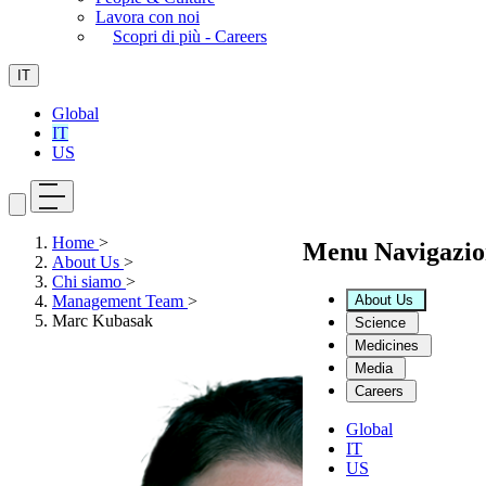
Lavora con noi
Scopri di più - Careers
IT
Global
IT
US
Home
>
Menu Navigazio
About Us
>
Chi siamo
>
About Us
Management Team
>
Marc Kubasak
Science
Medicines
Media
Careers
Global
IT
US