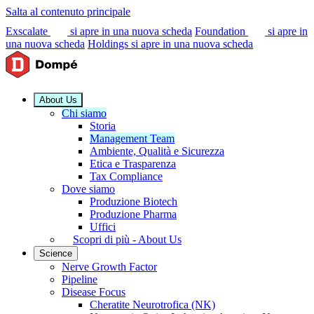
Salta al contenuto principale
Exscalate
si apre in una nuova scheda
Foundation
si apre in
una nuova scheda
Holdings
si apre in una nuova scheda
About Us
Chi siamo
Storia
Management Team
Ambiente, Qualità e Sicurezza
Etica e Trasparenza
Tax Compliance
Dove siamo
Produzione Biotech
Produzione Pharma
Uffici
Scopri di più - About Us
Science
Nerve Growth Factor
Pipeline
Disease Focus
Cheratite Neurotrofica (NK)