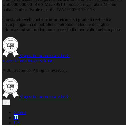
€ 50.000.000,00 REA MI 289519 - Società registrata a Milano,
Italia / Codice fiscale e partita IVA IT00791570153
Questo sito web contiene informazioni su prodotti destinati a
un'ampia gamma di pubblici e potrebbe includere dettagli o
informazioni sui prodotti non accessibili o non validi nel tuo paese.
si apre in una nuova scheda
si apre in una nuova scheda
© 2025 Dompé. All rights reserved.
si apre in una nuova scheda
IT
Global
IT
US