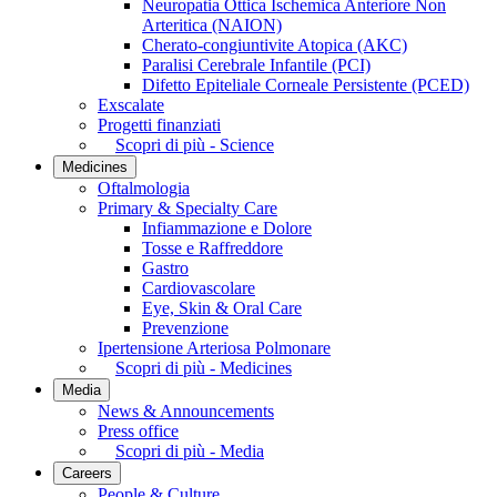
Neuropatia Ottica Ischemica Anteriore Non
Arteritica (NAION)
Cherato-congiuntivite Atopica (AKC)
Paralisi Cerebrale Infantile (PCI)
Difetto Epiteliale Corneale Persistente (PCED)
Exscalate
Progetti finanziati
Scopri di più - Science
Medicines
Oftalmologia
Primary & Specialty Care
Infiammazione e Dolore
Tosse e Raffreddore
Gastro
Cardiovascolare
Eye, Skin & Oral Care
Prevenzione
Ipertensione Arteriosa Polmonare
Scopri di più - Medicines
Media
News & Announcements
Press office
Scopri di più - Media
Careers
People & Culture