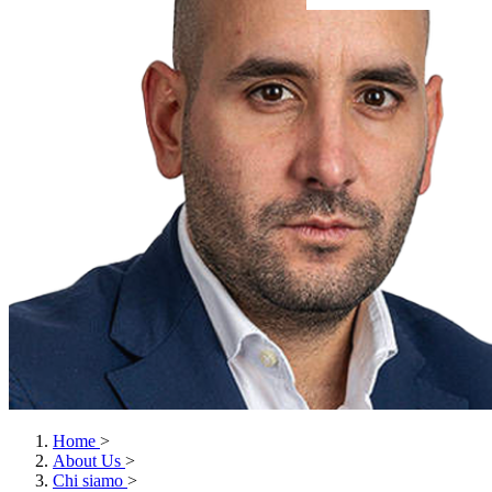
Home
>
About Us
>
Chi siamo
>