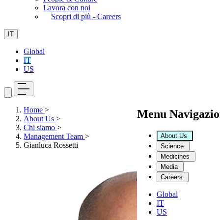
Lavora con noi
Scopri di più - Careers
IT
Global
IT
US
Home
>
Menu Navigazio
About Us
>
Chi siamo
>
About Us
Management Team
>
Gianluca Rossetti
Science
Medicines
Media
Careers
Global
IT
US