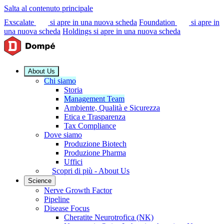
Salta al contenuto principale
Exscalate
si apre in una nuova scheda
Foundation
si apre in
una nuova scheda
Holdings
si apre in una nuova scheda
About Us
Chi siamo
Storia
Management Team
Ambiente, Qualità e Sicurezza
Etica e Trasparenza
Tax Compliance
Dove siamo
Produzione Biotech
Produzione Pharma
Uffici
Scopri di più - About Us
Science
Nerve Growth Factor
Pipeline
Disease Focus
Cheratite Neurotrofica (NK)