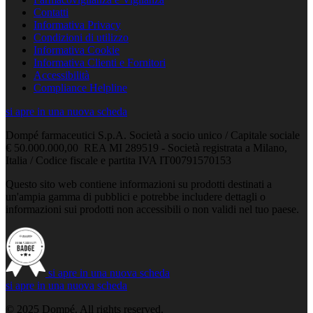
Contatti
Informativa Privacy
Condizioni di utilizzo
Informativa Cookie
Informativa Clienti e Fornitori
Accessibilità
Compliance Helpline
si apre in una nuova scheda
Dompé farmaceutici S.p.A. Società a socio unico / Capitale sociale
€ 50.000.000,00 REA MI 289519 - Società registrata a Milano,
Italia / Codice fiscale e partita IVA IT00791570153
Questo sito web contiene informazioni su prodotti destinati a
un'ampia gamma di pubblici e potrebbe includere dettagli o
informazioni sui prodotti non accessibili o non validi nel tuo paese.
si apre in una nuova scheda
si apre in una nuova scheda
© 2025 Dompé. All rights reserved.