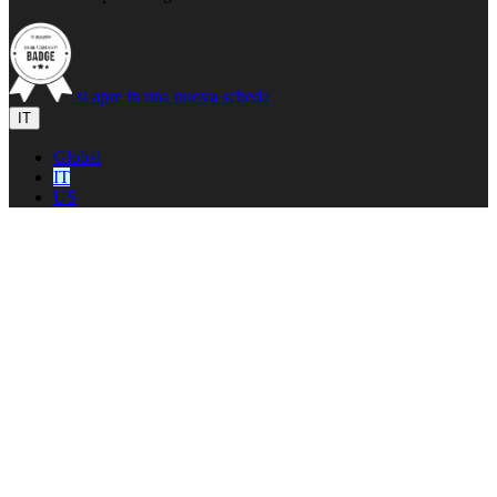
si apre in una nuova scheda
IT
Global
IT
US